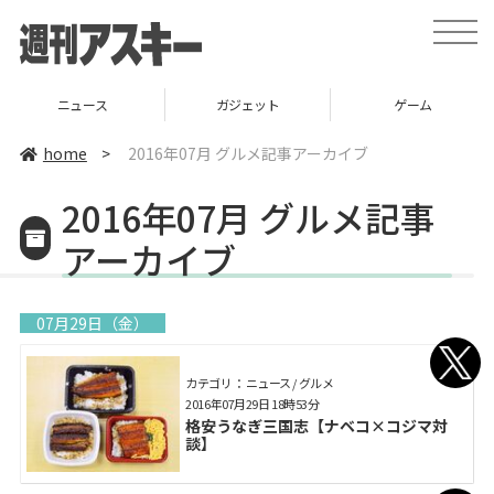
toggle
naviga
ニュース
ガジェット
ゲーム
home
>
2016年07月 グルメ記事アーカイブ
2016年07月 グルメ記事
アーカイブ
07月29日（金）
カテゴリ： ニュース / グルメ
2016年07月29日 18時53分
格安うなぎ三国志【ナベコ×コジマ対
談】