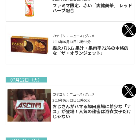
ファミマ限定、赤い「爽健美茶」 レッド
ハーブ配合
カテゴリ： ニュース / グルメ
2016年07月13日 12時35分
森永パルム 果汁・果肉率72％の本格的
な「ザ・オランジェット」
07月12日（火）
カテゴリ： ニュース / グルメ
2016年07月12日 12時50分
おじさんがハマる塚田農場に希少な「ナ
ス」が登場！人気の秘密は浴衣女子だけ
じゃない