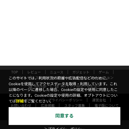
TOP
レビュー
ニュース
ガジェット
ゲーム
グルメ
スタートアップ
ICT
インフォメーション
このサイトでは、利用状況の把握や広告配信などのために、
Cookieを使用してアクセスデータを取得・利用しています。これ
ASCII.jp
MITテクノロジーレビュー
以降のページに遷移した場合、Cookieの設定や使用に同意したこ
とになります。Cookieの設定や使用の詳細、オプトアウトについ
サイトポリシー
プライバシーポリシー
運営会社
ては
詳細
をご覧ください。
お問い合わせ
広告掲載
スタッフ募集
電子版について
©KADOKAWA ASCII Research Laboratories, Inc. 2026
同意する