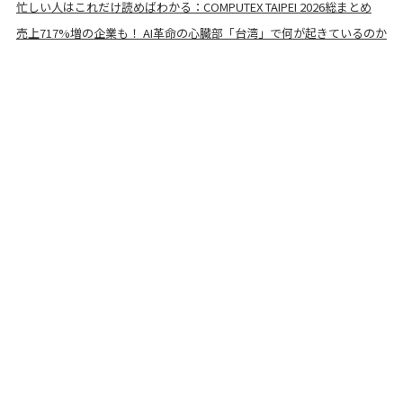
忙しい人はこれだけ読めばわかる：COMPUTEX TAIPEI 2026総まとめ
売上717%増の企業も！ AI革命の心臓部「台湾」で何が起きているのか