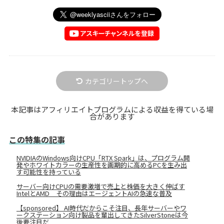
カテゴリートップへ
本記事はアフィリエイトプログラムによる収益を得ている場
合があります
この特集の記事
NVIDIAのWindows向けCPU「RTX Spark」は、プログラム開
発やホワイトカラーの生産性を画期的に高めるPCを生み出
す可能性を持っている
サーバー向けCPUの需要激増で売上と株価を大きく伸ばす
IntelとAMD その理由はエージェントAIの急速な普及
【sponsored】 AI時代だからこそ注目、長年サーバーやワ
ークステーション向け製品を輩出してきたSilverStoneは今
後要注目だ