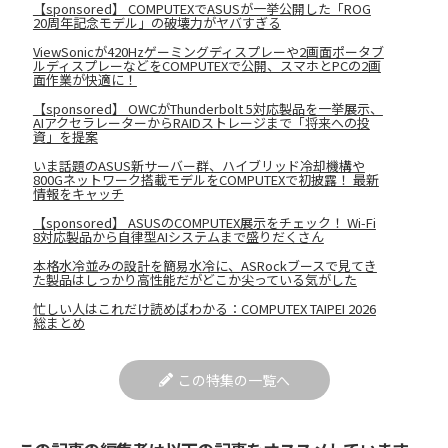
【sponsored】 COMPUTEXでASUSが一挙公開した「ROG
20周年記念モデル」の破壊力がヤバすぎる
ViewSonicが420Hzゲーミングディスプレーや2画面ポータブ
ルディスプレーなどをCOMPUTEXで公開、スマホとPCの2画
面作業が快適に！
【sponsored】 OWCがThunderbolt 5対応製品を一挙展示、
AIアクセラレーターからRAIDストレージまで「将来への投
資」を提案
いま話題のASUS新サーバー群、ハイブリッド冷却機構や
800Gネットワーク搭載モデルをCOMPUTEXで初披露！ 最新
情報をキャッチ
【sponsored】 ASUSのCOMPUTEX展示をチェック！ Wi-Fi
8対応製品から自律型AIシステムまで盛りだくさん
本格水冷並みの設計を簡易水冷に、ASRockブースで見てき
た製品はしっかり高性能だがどこか尖っている気がした
忙しい人はこれだけ読めばわかる：COMPUTEX TAIPEI 2026
総まとめ
この特集の一覧へ