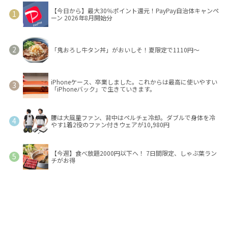
【今日から】最大30％ポイント還元！PayPay自治体キャンペ
ーン 2026年8月開始分
「鬼おろし牛タン丼」がおいしそ！夏限定で1110円～
iPhoneケース、卒業しました。これからは最高に使いやすい
「iPhoneバック」で生きていきます。
腰は大風量ファン、背中はペルチェ冷却。ダブルで身体を冷
やす1着2役のファン付きウェアが10,980円
【今週】食べ放題2000円以下へ！ 7日間限定、しゃぶ葉ラン
チがお得