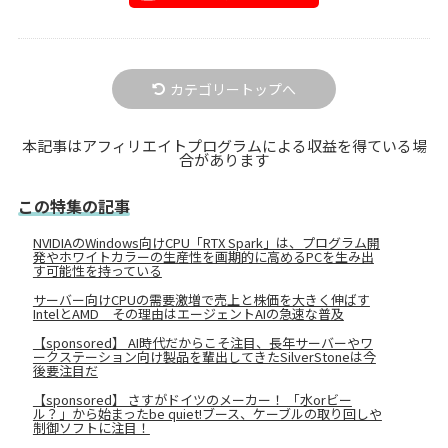
カテゴリートップへ
本記事はアフィリエイトプログラムによる収益を得ている場
合があります
この特集の記事
NVIDIAのWindows向けCPU「RTX Spark」は、プログラム開
発やホワイトカラーの生産性を画期的に高めるPCを生み出
す可能性を持っている
サーバー向けCPUの需要激増で売上と株価を大きく伸ばす
IntelとAMD その理由はエージェントAIの急速な普及
【sponsored】 AI時代だからこそ注目、長年サーバーやワ
ークステーション向け製品を輩出してきたSilverStoneは今
後要注目だ
【sponsored】 さすがドイツのメーカー！ 「水orビー
ル？」から始まったbe quiet!ブース、ケーブルの取り回しや
制御ソフトに注目！