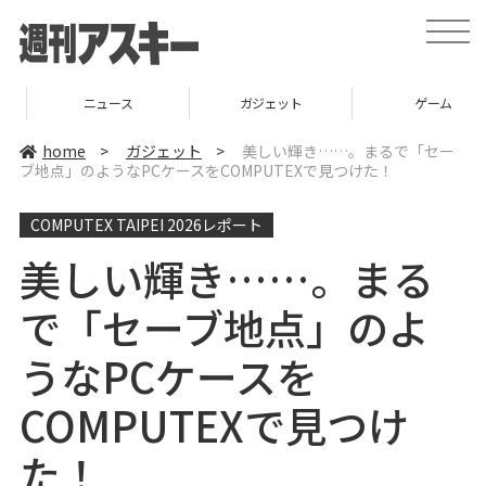
t
o
g
g
l
ニュース
ガジェット
ゲーム
e
n
a
home
>
ガジェット
>
美しい輝き……。まるで「セー
v
ブ地点」のようなPCケースをCOMPUTEXで見つけた！
i
g
a
COMPUTEX TAIPEI 2026レポート
t
i
o
美しい輝き……。まる
n
で「セーブ地点」のよ
うなPCケースを
COMPUTEXで見つけ
た！