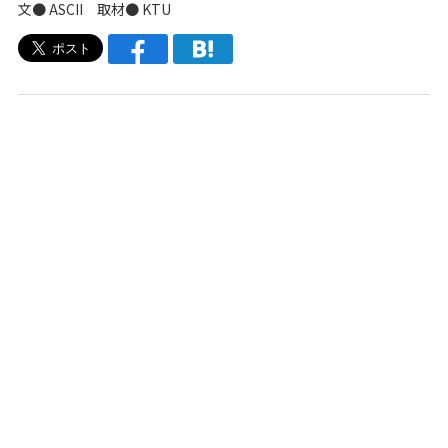
文● ASCII 取材● KTU