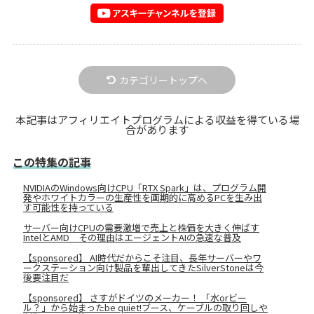
カテゴリートップへ
本記事はアフィリエイトプログラムによる収益を得ている場
合があります
この特集の記事
NVIDIAのWindows向けCPU「RTX Spark」は、プログラム開
発やホワイトカラーの生産性を画期的に高めるPCを生み出
す可能性を持っている
サーバー向けCPUの需要激増で売上と株価を大きく伸ばす
IntelとAMD その理由はエージェントAIの急速な普及
【sponsored】 AI時代だからこそ注目、長年サーバーやワ
ークステーション向け製品を輩出してきたSilverStoneは今
後要注目だ
【sponsored】 さすがドイツのメーカー！ 「水orビー
ル？」から始まったbe quiet!ブース、ケーブルの取り回しや