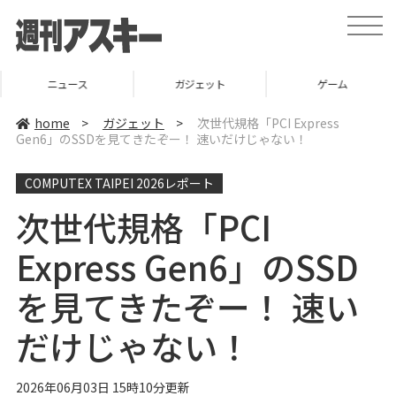
t
o
g
g
l
ニュース
ガジェット
ゲーム
e
n
a
home
>
ガジェット
>
次世代規格「PCI Express
v
Gen6」のSSDを見てきたぞー！ 速いだけじゃない！
i
g
a
COMPUTEX TAIPEI 2026レポート
t
i
o
次世代規格「PCI
n
Express Gen6」のSSD
を見てきたぞー！ 速い
だけじゃない！
2026年06月03日 15時10分更新