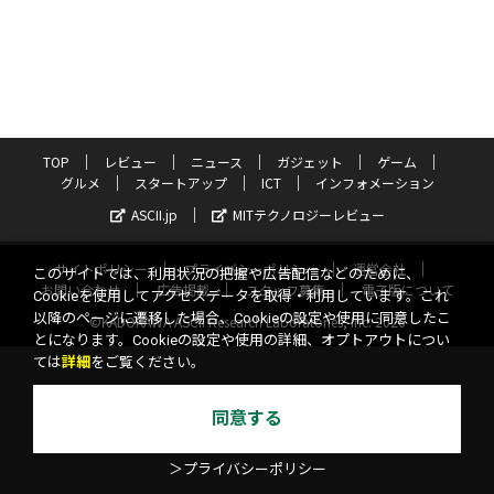
TOP
レビュー
ニュース
ガジェット
ゲーム
グルメ
スタートアップ
ICT
インフォメーション
ASCII.jp
MITテクノロジーレビュー
サイトポリシー
プライバシーポリシー
運営会社
このサイトでは、利用状況の把握や広告配信などのために、
お問い合わせ
広告掲載
スタッフ募集
電子版について
Cookieを使用してアクセスデータを取得・利用しています。これ
以降のページに遷移した場合、Cookieの設定や使用に同意したこ
©KADOKAWA ASCII Research Laboratories, Inc. 2026
とになります。Cookieの設定や使用の詳細、オプトアウトについ
ては
詳細
をご覧ください。
同意する
＞プライバシーポリシー