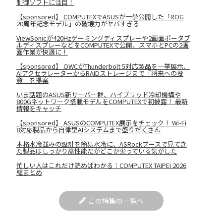
制御ソフトに注目！
【sponsored】 COMPUTEXでASUSが一挙公開した「ROG
20周年記念モデル」の破壊力がヤバすぎる
ViewSonicが420Hzゲーミングディスプレーや2画面ポータブ
ルディスプレーなどをCOMPUTEXで公開、スマホとPCの2画
面作業が快適に！
【sponsored】 OWCがThunderbolt 5対応製品を一挙展示、
AIアクセラレーターからRAIDストレージまで「将来への投
資」を提案
いま話題のASUS新サーバー群、ハイブリッド冷却機構や
800Gネットワーク搭載モデルをCOMPUTEXで初披露！ 最新
情報をキャッチ
【sponsored】 ASUSのCOMPUTEX展示をチェック！ Wi-Fi
8対応製品から自律型AIシステムまで盛りだくさん
本格水冷並みの設計を簡易水冷に、ASRockブースで見てき
た製品はしっかり高性能だがどこか尖っている気がした
忙しい人はこれだけ読めばわかる：COMPUTEX TAIPEI 2026
総まとめ
この特集の一覧へ