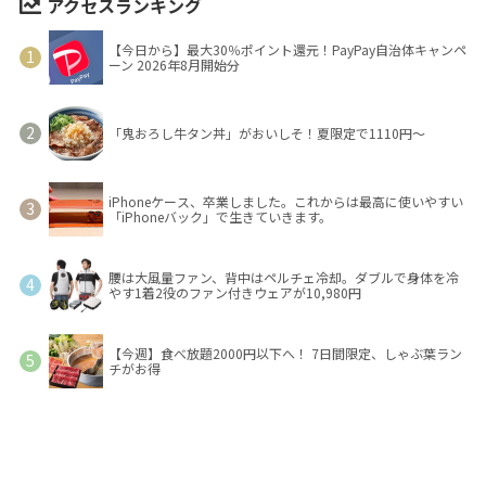
アクセスランキング
【今日から】最大30％ポイント還元！PayPay自治体キャンペ
ーン 2026年8月開始分
「鬼おろし牛タン丼」がおいしそ！夏限定で1110円～
iPhoneケース、卒業しました。これからは最高に使いやすい
「iPhoneバック」で生きていきます。
腰は大風量ファン、背中はペルチェ冷却。ダブルで身体を冷
やす1着2役のファン付きウェアが10,980円
【今週】食べ放題2000円以下へ！ 7日間限定、しゃぶ葉ラン
チがお得