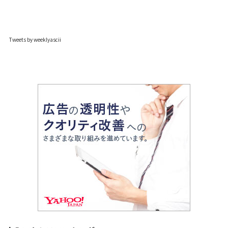
Tweets by weeklyascii