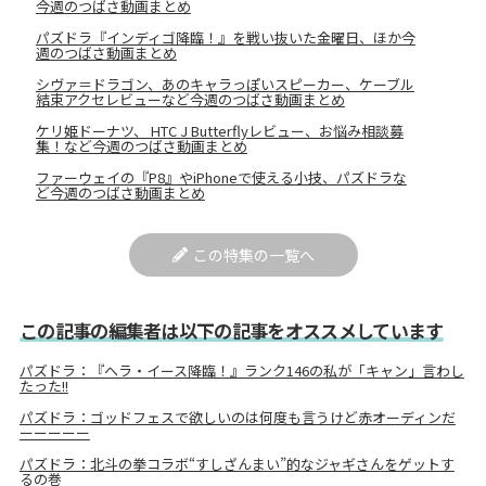
今週のつばさ動画まとめ
パズドラ『インディゴ降臨！』を戦い抜いた金曜日、ほか今
週のつばさ動画まとめ
シヴァ＝ドラゴン、あのキャラっぽいスピーカー、ケーブル
結束アクセレビューなど今週のつばさ動画まとめ
ケリ姫ドーナツ、 HTC J Butterflyレビュー、お悩み相談募
集！など今週のつばさ動画まとめ
ファーウェイの『P8』やiPhoneで使える小技、パズドラな
ど今週のつばさ動画まとめ
この特集の一覧へ
この記事の編集者は以下の記事をオススメしています
パズドラ：『ヘラ・イース降臨！』ランク146の私が「キャン」言わし
たった!!
パズドラ：ゴッドフェスで欲しいのは何度も言うけど赤オーディンだ
ーーーーー
パズドラ：北斗の拳コラボ“すしざんまい”的なジャギさんをゲットす
るの巻