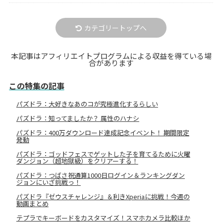
カテゴリートップへ
本記事はアフィリエイトプログラムによる収益を得ている場
合があります
この特集の記事
パズドラ：大好きなあのコが究極進化するらしい
パズドラ：知ってましたか？ 属性のハナシ
パズドラ：400万ダウンロード達成記念イベント！ 期間限定
発動
パズドラ：ゴッドフェスでゲットした子を育てるために火曜
ダンジョン（超地獄級）をクリアーする！
パズドラ：つばさ祝通算1000日ログイン＆ランキングダン
ジョンにいざ挑戦っ！
パズドラ『ゼウスチャレンジ』＆利きXperiaに挑戦！今週の
動画まとめ
テプラでキーボードをカスタマイズ！スマホカメラ比較ほか