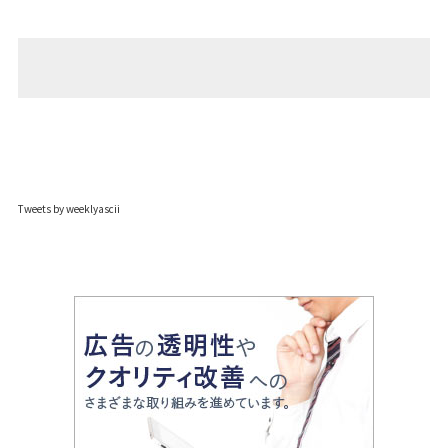
Tweets by weeklyascii