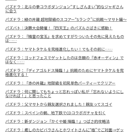
パズドラ：北斗の拳コラボダンジョン“すしざんまい”的なジャギさん
に会う
パズドラ：緑の丼龍 超地獄級のスコアー“Sランク”に挑戦〜マサト編〜
パズバト：決勝大会開催！『四天王』のパズルさばきに感動！
パズドラ：『精霊の宝玉』を求めてすがりついたその先に見えたもの
は……
パズドラ：ヤマトタケルを究極進化したい！でもその前に……
パズドラ：ゴッドフェスでゲットしたのは念願の『赤オーディン』で
はなく……
パズドラ：『ディアゴルドス降臨！』挑戦のためにヤマトタケルを究
極進化する！
パズドラ：『赤の丼龍』地獄級を初見単色パーティーでクリアー
パズドラ：何に関してもちょっと忘れっぽい私が「忘れないようにし
なければ！」と思ったこと
パズドラ：父マサトから親友選択されました！親友ってスゴイ
パズドラ：スペインの朝、地下鉄でCDコラボガチャを引く
パズドラ：新ダンジョン『かぐや姫 降臨！』つばさ的攻略法
パズドラ：癒しのカピバラさんとホワイトさんに“極”でご対面→ゲッ