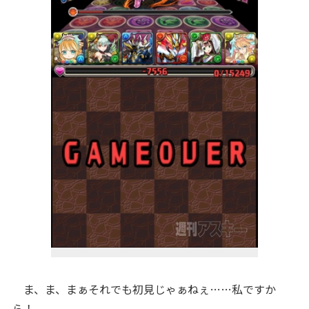
ま、ま、まぁそれでも初見じゃぁねぇ……私ですか
ら！