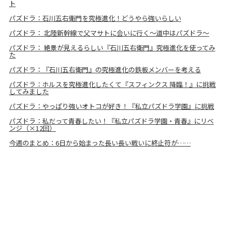
ト
パズドラ：石川五右衛門を究極進化！どうやら強いらしい
パズドラ： 北陸新幹線で父マサトに会いに行く〜道中はパズドラ〜
パズドラ： 絶景が見えるらしい『石川五右衛門』究極進化を使ってみ
た
パズドラ：『石川五右衛門』の究極進化の鉄板メンバーを考える
パズドラ：ホルスを究極進化したくて『スフィンクス 降臨！』に挑戦
してみました
パズドラ：やっぱり強いオトコが好き！『私立パズドラ学園』に挑戦
パズドラ：私だって青春したい！『私立パズドラ学園・青春』にリベ
ンジ（×12回）
今週のまとめ：6日から始まった長い長い戦いに終止符が……