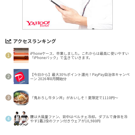
アクセスランキング
iPhoneケース、卒業しました。これからは最高に使いやすい
「iPhoneバック」で生きていきます。
【今日から】最大30％ポイント還元！PayPay自治体キャンペ
ーン 2026年8月開始分
「鬼おろし牛タン丼」がおいしそ！夏限定で1110円～
腰は大風量ファン、背中はペルチェ冷却。ダブルで身体を冷
やす1着2役のファン付きウェアが10,980円