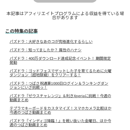
本記事はアフィリエイトプログラムによる収益を得ている場
合があります
この特集の記事
パズドラ：大好きなあのコが究極進化するらしい
パズドラ：知ってましたか？ 属性のハナシ
パズドラ：400万ダウンロード達成記念イベント！ 期間限定
発動
パズドラ：ゴッドフェスでゲットした子を育てるために火曜
ダンジョン（超地獄級）をクリアーする！
パズドラ：つばさ祝通算1000日ログイン＆ランキングダン
ジョンにいざ挑戦っ！
パズドラ『ゼウスチャレンジ』＆利きXperiaに挑戦！今週の
動画まとめ
テプラでキーボードをカスタマイズ！スマホカメラ比較ほか
今週のつばさ動画まとめ
パズドラ『インディゴ降臨！』を戦い抜いた金曜日、ほか今
週のつばさ動画まとめ