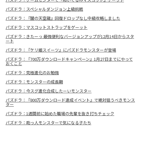
パズドラ：スペシャルダンジョン上級挑戦
パズドラ：『闇の天空龍』回復ドロップなし中級攻略しました
パズドラ：マスコットストラップをゲーット
パズドラ：きたーっ 最強便利なバージョンアップが12月14日からスタ
ート
パズドラ：『ケリ姫スイーツ』にパズドラモンスターが登場
パズドラ：『700万ダウンロードキャンペーン』1月27日までにやって
おくこと
パズドラ：究極進化のお勉強
パズドラ：モンスターの成長期
パズドラ：今スグ進化合成したーいモンスター
パズドラ：『800万ダウンロード達成イベント』で絶対狙うべきモンス
ター
パズドラ：1週間前に始めた職場の先輩を抜き打ちチェック
パズドラ：助っ人モンスターで気になる子たち