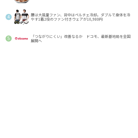
腰は大風量ファン、背中はペルチェ冷却。ダブルで身体を冷
やす1着2役のファン付きウェアが10,980円
「つながりにくい」改善なるか ドコモ、最新基地局を全国
展開へ