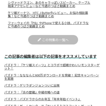
シヴァ＝ドラゴン、あのキャラっぽいスピーカー、ケーブル
結束アクセレビューなど今週のつばさ動画まとめ
ケリ姫ドーナツ、 HTC J Butterflyレビュー、お悩み相談募
集！など今週のつばさ動画まとめ
ファーウェイの『P8』やiPhoneで使える小技、パズドラな
ど今週のつばさ動画まとめ
この特集の一覧へ
この記事の編集者は以下の記事をオススメしています
パズドラ：『ケリ姫スイーツ』とコラボで超絶かわいいモンスターゲ
ット！
パズドラ：なななんと600万ダウンロードを突破！ 記念キャンペーン
を実施
パズドラ：ゲリラダンジョンついに出現
パズドラ：『炎の歴龍』中級攻略への道
パズドラ：パズドラからのお年玉『年末年始イベント』
パズドラ：ゲームセンターで『ぬいぐるみマスコット』ゲーット