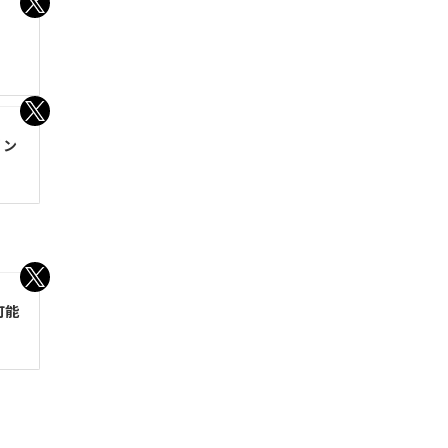
リン
可能