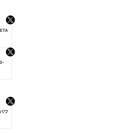
ETA
D-
たパワ