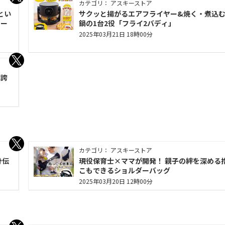
カテゴリ： アスキーストア
とい
サクッと揚がるエアフライヤー&焼く・煮込
チー
鍋の1台2役「フライ2バディ」
2025年03月21日 18時00分
を誇
カテゴリ： アスキーストア
骨伝
現役保育士×ママが開発！ 親子の絆を深める
こもできるショルダーバッグ
2025年03月20日 12時00分