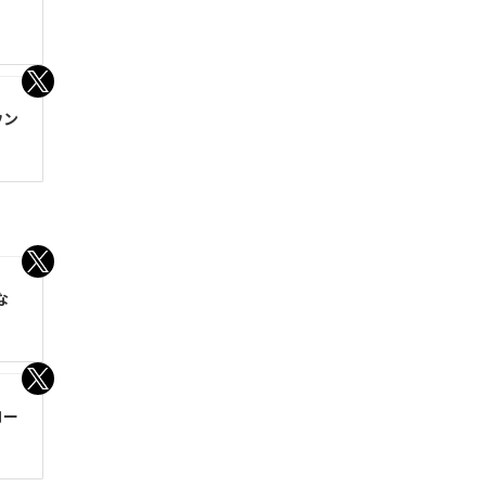
ウン
な
コー