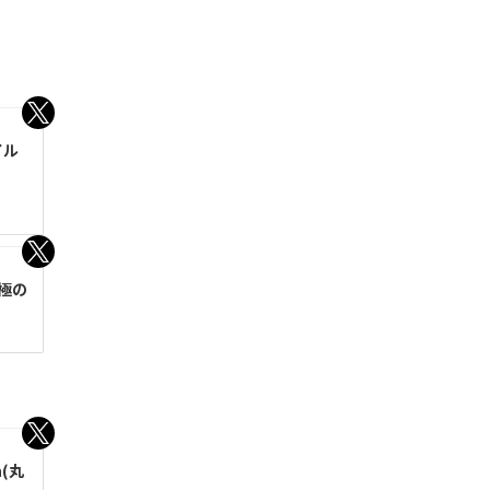
イル
極の
(丸