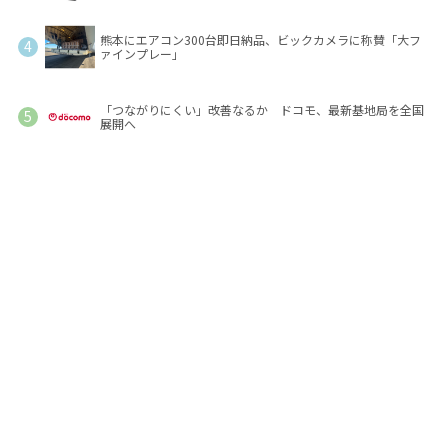
熊本にエアコン300台即日納品、ビックカメラに称賛「大フ
ァインプレー」
「つながりにくい」改善なるか ドコモ、最新基地局を全国
展開へ