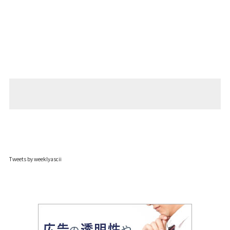
Tweets by weeklyascii