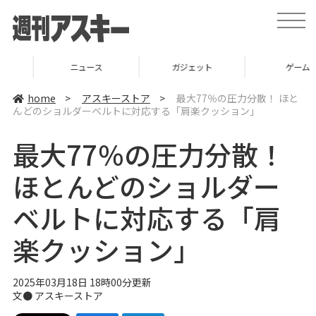
t
o
g
g
l
ニュース
ガジェット
ゲーム
e
n
a
home
>
アスキーストア
>
最大77％の圧力分散！ ほと
v
んどのショルダーベルトに対応する「肩楽クッション」
i
g
a
最大77％の圧力分散！
t
i
o
ほとんどのショルダー
n
ベルトに対応する「肩
楽クッション」
2025年03月18日 18時00分更新
文● アスキーストア