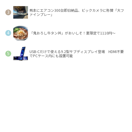
熊本にエアコン300台即日納品、ビックカメラに称賛「大フ
ァインプレー」
「鬼おろし牛タン丼」がおいしそ！夏限定で1110円～
USB-Cだけで使える9.2型サブディスプレイ登場 HDMI不要
でPCケース内にも設置可能