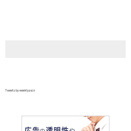
Tweets by weeklyascii