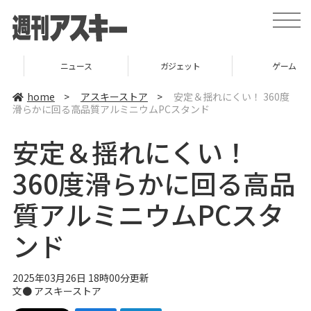
t
o
g
g
l
ニュース
ガジェット
ゲーム
e
n
a
home
>
アスキーストア
>
安定＆揺れにくい！ 360度
v
滑らかに回る高品質アルミニウムPCスタンド
i
g
a
安定＆揺れにくい！
t
i
o
360度滑らかに回る高品
n
質アルミニウムPCスタ
ンド
2025年03月26日 18時00分更新
文● アスキーストア