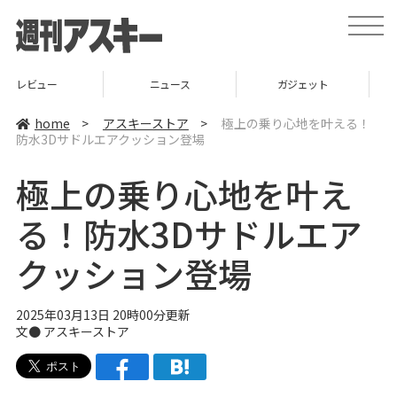
t
o
g
g
l
ニュース
ガジェット
ゲーム
e
n
a
home
>
アスキーストア
>
極上の乗り心地を叶える！
v
防水3Dサドルエアクッション登場
i
g
a
極上の乗り心地を叶え
t
i
o
る！防水3Dサドルエア
n
クッション登場
2025年03月13日 20時00分更新
文● アスキーストア