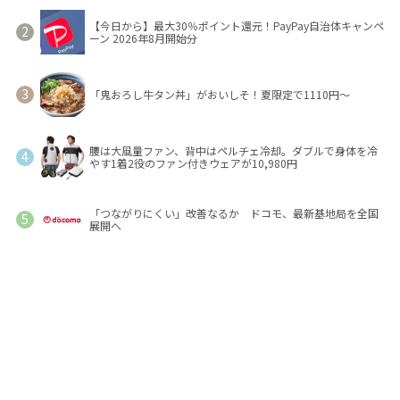
【今日から】最大30％ポイント還元！PayPay自治体キャンペ
ーン 2026年8月開始分
「鬼おろし牛タン丼」がおいしそ！夏限定で1110円～
腰は大風量ファン、背中はペルチェ冷却。ダブルで身体を冷
やす1着2役のファン付きウェアが10,980円
「つながりにくい」改善なるか ドコモ、最新基地局を全国
展開へ