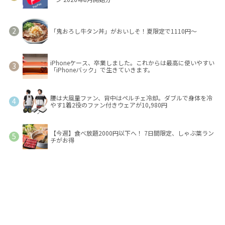
「鬼おろし牛タン丼」がおいしそ！夏限定で1110円～
iPhoneケース、卒業しました。これからは最高に使いやすい
「iPhoneバック」で生きていきます。
腰は大風量ファン、背中はペルチェ冷却。ダブルで身体を冷
やす1着2役のファン付きウェアが10,980円
【今週】食べ放題2000円以下へ！ 7日間限定、しゃぶ葉ラン
チがお得