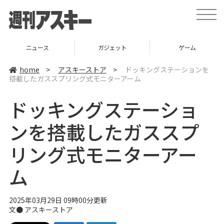
t
o
g
g
l
ニュース
ガジェット
ゲーム
e
n
a
home
>
アスキーストア
>
ドッキングステーションを
v
搭載したガススプリング式モニターアーム
i
g
a
ドッキングステーショ
t
i
o
ンを搭載したガススプ
n
リング式モニターアー
ム
2025年03月29日 09時00分更新
文● アスキーストア