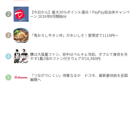
【今日から】最大30％ポイント還元！PayPay自治体キャンペ
ーン 2026年8月開始分
「鬼おろし牛タン丼」がおいしそ！夏限定で1110円～
腰は大風量ファン、背中はペルチェ冷却。ダブルで身体を冷
やす1着2役のファン付きウェアが10,980円
「つながりにくい」改善なるか ドコモ、最新基地局を全国
展開へ