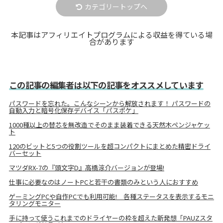
カテゴリートップへ
本記事はアフィリエイトプログラムによる収益を得ている場
合があります
この記事の編集者は以下の記事をオススメしています
パスワードを忘れた。こんなシーンから解放されます！ パスワードの
自動入力と暗号化保存デバイス「パスポケ」
1000種以上の替芯を無改造でそのまま装着できる天然木ペンジャケッ
ト
120のビットと5つの役割ツールを超コンパクトにまとめた精密ドライ
バーセット
マツダRX-7の『頭文字D』高橋涼介バージョンが登場!
仕事に必要なのはノートPCと若干の書類のみという人におすすめ
ゲーミングPCや自作PCでも利用可能! 各種ステータスを表示するモニ
タリングモニター
手に持って使うこれまでのドライヤーの枠を超えた新発想「PAUZスタ