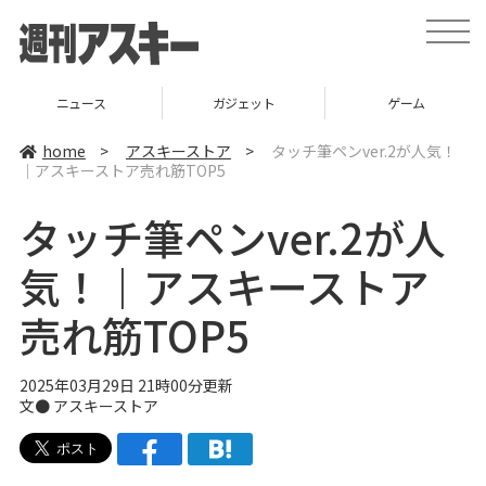
t
o
g
g
l
ニュース
ガジェット
ゲーム
e
n
a
home
>
アスキーストア
>
タッチ筆ペンver.2が人気！
v
｜アスキーストア売れ筋TOP5
i
g
a
タッチ筆ペンver.2が人
t
i
o
気！｜アスキーストア
n
売れ筋TOP5
2025年03月29日 21時00分更新
文● アスキーストア