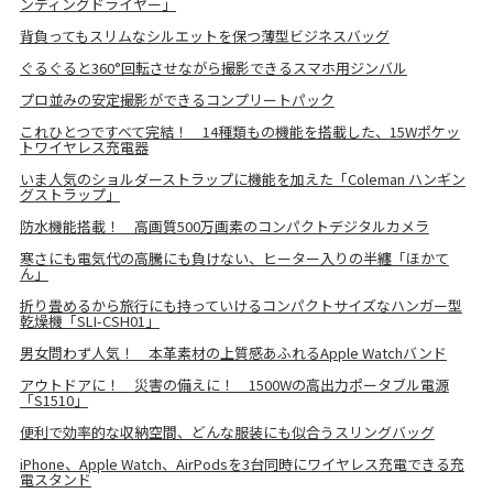
ンディングドライヤー」
背負ってもスリムなシルエットを保つ薄型ビジネスバッグ
ぐるぐると360°回転させながら撮影できるスマホ用ジンバル
プロ並みの安定撮影ができるコンプリートパック
これひとつですべて完結！ 14種類もの機能を搭載した、15Wポケッ
トワイヤレス充電器
いま人気のショルダーストラップに機能を加えた「Coleman ハンギン
グストラップ」
防水機能搭載！ 高画質500万画素のコンパクトデジタルカメラ
寒さにも電気代の高騰にも負けない、ヒーター入りの半纏「ほかて
ん」
折り畳めるから旅行にも持っていけるコンパクトサイズなハンガー型
乾燥機「SLI-CSH01」
男女問わず人気！ 本革素材の上質感あふれるApple Watchバンド
アウトドアに！ 災害の備えに！ 1500Wの高出力ポータブル電源
「S1510」
便利で効率的な収納空間、どんな服装にも似合うスリングバッグ
iPhone、Apple Watch、AirPodsを3台同時にワイヤレス充電できる充
電スタンド