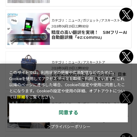
カテゴリ： ニュース / ガジェット / アスキーストア
2018年06月19日 22時00分
精度の高い翻訳を実現！ SIMフリーAI
自動翻訳機「ez:commu」
カテゴリ： ニュース / アスキーストア
2018年06月19日 22時00分
このサイトでは、利用状況の把握や広告配信などのために、
お得な5000円引きクーポン付き！ 日本
の職人が仕上げるビジネスバッグ
Cookieを使用してアクセスデータを取得・利用しています。これ
以降のページに遷移した場合、Cookieの設定や使用に同意したこ
とになります。Cookieの設定や使用の詳細、オプトアウトについ
ては
詳細
をご覧ください。
カテゴリ： ニュース / ガジェット / アスキーストア
2018年06月19日 22時00分
同意する
バッテリー寿命の問題を解決！ 進化形
PCゲーム端末「GPD WIN2」
＞プライバシーポリシー