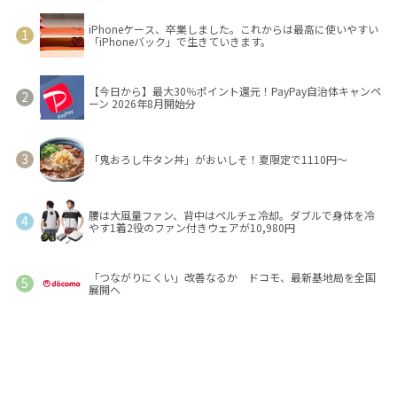
iPhoneケース、卒業しました。これからは最高に使いやすい
「iPhoneバック」で生きていきます。
【今日から】最大30％ポイント還元！PayPay自治体キャンペ
ーン 2026年8月開始分
「鬼おろし牛タン丼」がおいしそ！夏限定で1110円～
腰は大風量ファン、背中はペルチェ冷却。ダブルで身体を冷
やす1着2役のファン付きウェアが10,980円
「つながりにくい」改善なるか ドコモ、最新基地局を全国
展開へ