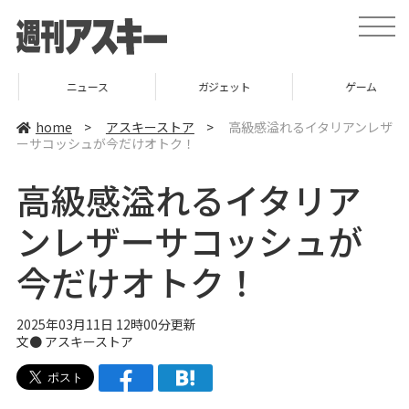
t
o
g
g
l
ニュース
ガジェット
ゲーム
e
n
a
home
>
アスキーストア
>
高級感溢れるイタリアンレザ
v
ーサコッシュが今だけオトク！
i
g
a
高級感溢れるイタリア
t
i
o
ンレザーサコッシュが
n
今だけオトク！
2025年03月11日 12時00分更新
文● アスキーストア