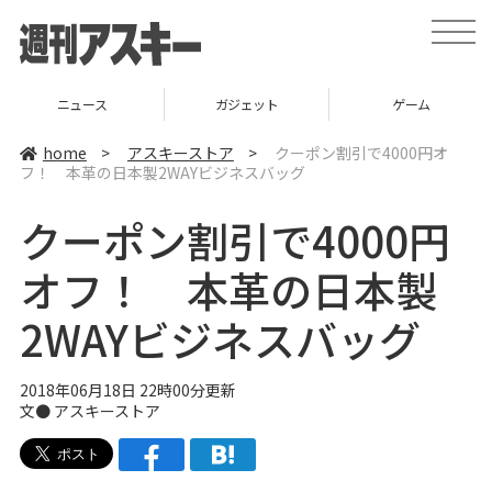
t
o
g
g
l
ニュース
ガジェット
ゲーム
e
n
a
home
>
アスキーストア
>
クーポン割引で4000円オ
v
フ！ 本革の日本製2WAYビジネスバッグ
i
g
a
クーポン割引で4000円
t
i
o
オフ！ 本革の日本製
n
2WAYビジネスバッグ
2018年06月18日 22時00分更新
文●
アスキーストア