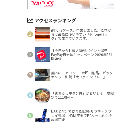
アクセスランキング
iPhoneケース、卒業しました。これか
らは最高に使いやすい「iPhoneバッ
ク」で生きていきます。
【今日から】最大30％ポイント還元！
PayPay自治体キャンペーン 2026年8月
開始分
熊本にエアコン300台即日納品、ビック
カメラに称賛「大ファインプレー」
「鬼おろし牛タン丼」がおいしそ！夏限
定で1110円～
USB-Cだけで使える9.2型サブディスプ
レイ登場 HDMI不要でPCケース内にも
設置可能