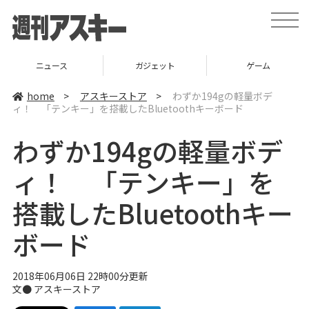
t
o
g
g
l
ニュース
ガジェット
ゲーム
e
n
a
home
>
アスキーストア
>
わずか194gの軽量ボデ
v
ィ！ 「テンキー」を搭載したBluetoothキーボード
i
g
a
わずか194gの軽量ボデ
t
i
o
ィ！ 「テンキー」を
n
搭載したBluetoothキー
ボード
2018年06月06日 22時00分更新
文●
アスキーストア