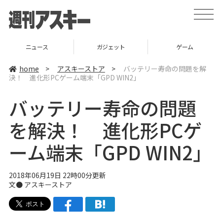
t
o
g
g
l
ニュース
ガジェット
ゲーム
e
n
a
home
>
アスキーストア
>
バッテリー寿命の問題を解
v
決！ 進化形PCゲーム端末「GPD WIN2」
i
g
a
バッテリー寿命の問題
t
i
o
を解決！ 進化形PCゲ
n
ーム端末「GPD WIN2」
2018年06月19日 22時00分更新
文●
アスキーストア