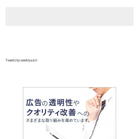
Tweets by weeklyascii