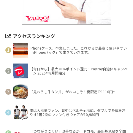
アクセスランキング
iPhoneケース、卒業しました。これからは最高に使いやすい
「iPhoneバック」で生きていきます。
【今日から】最大30％ポイント還元！PayPay自治体キャンペ
ーン 2026年8月開始分
「鬼おろし牛タン丼」がおいしそ！夏限定で1110円～
腰は大風量ファン、背中はペルチェ冷却。ダブルで身体を冷
やす1着2役のファン付きウェアが10,980円
「つながりにくい」改善なるか ドコモ、最新基地局を全国