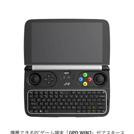
携帯できるPCゲーム端末「
GPD WIN2
」がアスキース