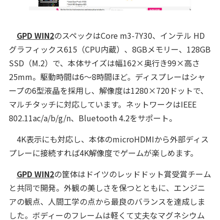
GPD WIN2
のスペックはCore m3-7Y30、インテル HD
グラフィックス615（CPU内蔵）、8GBメモリー、128GB
SSD（M.2）で、本体サイズは幅162×奥行き99×高さ
25mm。駆動時間は6～8時間ほど。ディスプレーはシャ
ープの6型液晶を採用し、解像度は1280×720ドットで、
マルチタッチに対応しています。ネットワークはIEEE
802.11ac/a/b/g/n、Bluetooth 4.2をサポート。
4K表示にも対応し、本体のmicroHDMIから外部ディス
プレーに接続すれば4K解像度でゲームが楽しめます。
GPD WIN2
の筐体はドイツのレッドドット賞受賞チーム
と共同で開発。外観の美しさを保つとともに、エンジニ
アの観点、人間工学の点から最良のバランスを達成しま
した。ボディーのフレームは軽くて丈夫なマグネシウム