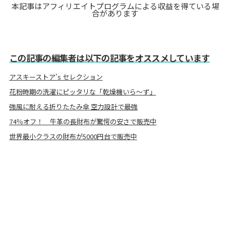
本記事はアフィリエイトプログラムによる収益を得ている場
合があります
この記事の編集者は以下の記事をオススメしています
アスキーストア's セレクション
花粉時期の洗濯にピッタリな「乾燥機いら〜ず」
強風に耐える折りたたみ傘 空力設計で最強
74％オフ！ 牛革の長財布が驚愕の安さで販売中
世界最小クラスの財布が5000円台で販売中