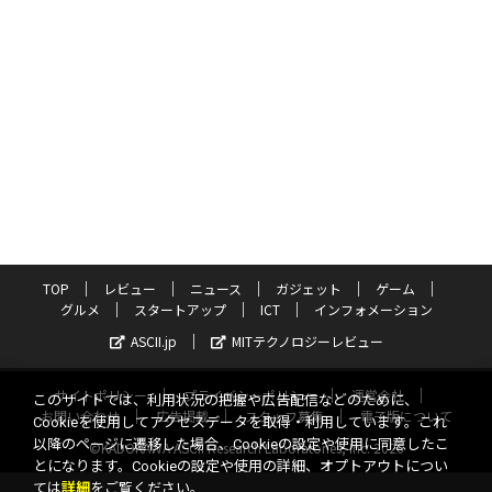
TOP
レビュー
ニュース
ガジェット
ゲーム
グルメ
スタートアップ
ICT
インフォメーション
ASCII.jp
MITテクノロジーレビュー
サイトポリシー
プライバシーポリシー
運営会社
このサイトでは、利用状況の把握や広告配信などのために、
お問い合わせ
広告掲載
スタッフ募集
電子版について
Cookieを使用してアクセスデータを取得・利用しています。これ
以降のページに遷移した場合、Cookieの設定や使用に同意したこ
©KADOKAWA ASCII Research Laboratories, Inc. 2026
とになります。Cookieの設定や使用の詳細、オプトアウトについ
ては
詳細
をご覧ください。