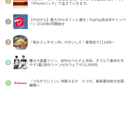
「iPhoneバック」で生きていきます。
【今日から】最大30％ポイント還元！PayPay自治体キャンペ
ーン 2026年8月開始分
「鬼おろし牛タン丼」がおいしそ！夏限定で1110円～
腰は大風量ファン、背中はペルチェ冷却。ダブルで身体を冷
やす1着2役のファン付きウェアが10,980円
「つながりにくい」改善なるか ドコモ、最新基地局を全国
展開へ