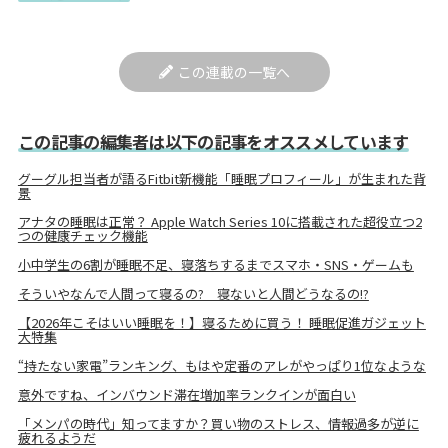
この連載の一覧へ
この記事の編集者は以下の記事をオススメしています
グーグル担当者が語るFitbit新機能「睡眠プロフィール」が生まれた背
景
アナタの睡眠は正常？ Apple Watch Series 10に搭載された超役立つ2
つの健康チェック機能
小中学生の6割が睡眠不足、寝落ちするまでスマホ・SNS・ゲームも
そういやなんで人間って寝るの? 寝ないと人間どうなるの!?
【2026年こそはいい睡眠を！】寝るために買う！ 睡眠促進ガジェット
大特集
“持たない家電”ランキング、もはや定番のアレがやっぱり1位なような
意外ですね、インバウンド滞在増加率ランクインが面白い
「メンパの時代」知ってますか？買い物のストレス、情報過多が逆に
疲れるようだ