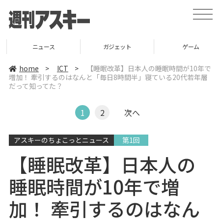
t
o
g
g
l
ニュース
ガジェット
ゲーム
e
n
a
home
>
ICT
>
【睡眠改革】日本人の睡眠時間が10年で
v
増加！ 牽引するのはなんと「毎日8時間半」寝ている20代若年層
i
だって知ってた？
g
a
t
i
1
2
次へ
o
n
アスキーのちょこっとニュース
第1回
【睡眠改革】日本人の
睡眠時間が10年で増
加！ 牽引するのはなん