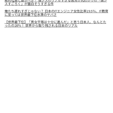
絶対社長と遊ぶべき！ 情シスのリアルすぎる苦労が丸わかりの「情シ
スすごろく」が面白そうすぎる件
俺たち遅れすぎじゃない？ 日本のITエンジニア女性比率19.5％、IT教育
に至っては世界最下位水準のヤバさ
【世界最下位】「男女平等は十分に進んだ」と思う日本人、なんとた
ったの28％！ 世界から取り残される日本のリアル