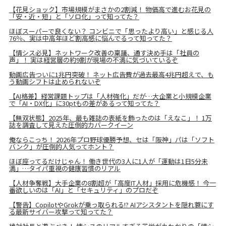
【花見ショック】市場規模がまさかの2割減！ 物価高で進むお花見の
「安・近・短」と「ソロ化」って知ってた？
ほぼスーパーで良くない？ コンビニで「思ったより高い」と感じる人
76％、実は中高年ほど割高感に悩んでるって知ってた？
【情シス必見】ネットワーク改善の稟議、通す決め手は「社員の
声」！ 実は経営層の約9割が現場の不満に気づいているぞ
動画広告ついに1兆円突破！ ネット広告費が過去最高4兆円超えで、も
う動画シフトは止められないぞ
【AI格差】経営課題トップは「人材強化」だが…大企業と小規模企業
で「AI・DX化」に30ptもの差があるって知ってた？
【無双状態】2025年、最も雑誌の表紙を飾ったのは「えなこ」！ 1万
誌を調査して見えた圧倒的カバークイーン
俺ならこっち！ 2026年プロ野球優勝予想、セは「阪神」パは「ソフト
バンク」が圧倒的人気ってホント？
ほぼ座ってるだけじゃん！ 働き世代の3人に1人が「運動は1日5分未
満」…タイパ重視の健康習慣のリアル
【人材争奪戦】大手企業の8割超が「高度IT人材」採用に危機感！ 今一
番欲しいのは「AI」と「セキュリティ」のプロだぞ
【警告】CopilotやGrokが乗っ取られる!? AIアシスタントを隠れ蓑にす
る最新サイバー攻撃って知ってた？