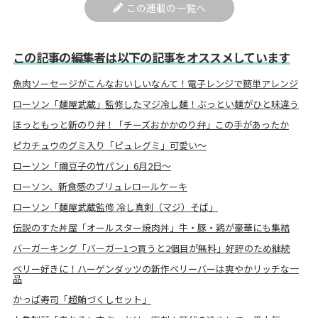
この連載の一覧へ
この記事の編集者は以下の記事をオススメしています
魚肉ソーセージがこんなおいしいなんて！電子レンジで簡単アレンジ
ローソン「麺屋武蔵」監修したマジ冷し麺！ぶっとい麺がひと味違う
ほっともっと新のり弁！「チーズおかかのり弁」この手があったか
ピカチュウのグミ入り「ピュレグミ」可愛い～
ローソン「禰豆子の竹パン」6月2日～
ローソン、新食感のブリュレロールケーキ
ローソン「麺屋武蔵監修 冷し真剣（マジ）そば」
伝説のすた丼屋「オールスター焼肉丼」牛・豚・鶏が豪華にも集結
バーガーキング「バーガー1つ買うと2個目が無料」好評のため継続
ベリー好きに！ハーゲンダッツの新作ベリーバーは爽やかリッチな一
品
かっぱ寿司「超鮪づくしセット」