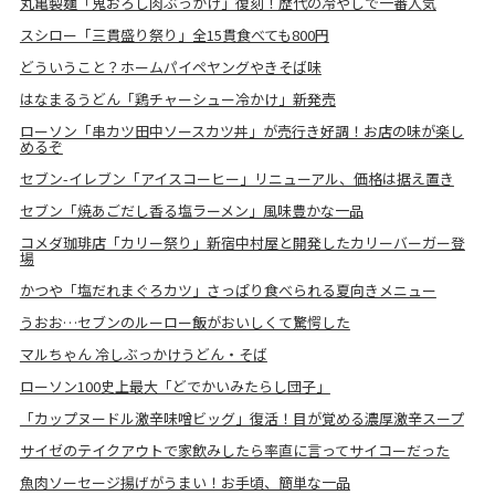
丸亀製麺「鬼おろし肉ぶっかけ」復刻！歴代の冷やしで一番人気
スシロー「三貫盛り祭り」全15貫食べても800円
どういうこと？ホームパイペヤングやきそば味
はなまるうどん「鶏チャーシュー冷かけ」新発売
ローソン「串カツ田中ソースカツ丼」が売行き好調！お店の味が楽し
めるぞ
セブン-イレブン「アイスコーヒー」リニューアル、価格は据え置き
セブン「焼あごだし香る塩ラーメン」風味豊かな一品
コメダ珈琲店「カリー祭り」新宿中村屋と開発したカリーバーガー登
場
かつや「塩だれまぐろカツ」さっぱり食べられる夏向きメニュー
うおお…セブンのルーロー飯がおいしくて驚愕した
マルちゃん 冷しぶっかけうどん・そば
ローソン100史上最大「どでかいみたらし団子」
「カップヌードル激辛味噌ビッグ」復活！目が覚める濃厚激辛スープ
サイゼのテイクアウトで家飲みしたら率直に言ってサイコーだった
魚肉ソーセージ揚げがうまい！お手頃、簡単な一品