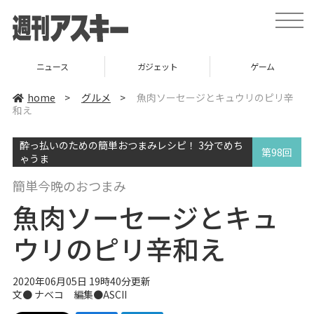
t
o
g
g
l
ニュース
ガジェット
ゲーム
e
n
a
home
>
グルメ
>
魚肉ソーセージとキュウリのピリ辛
v
和え
i
g
a
酔っ払いのための簡単おつまみレシピ！ 3分でめち
t
第98回
i
ゃうま
o
n
簡単今晩のおつまみ
魚肉ソーセージとキュ
ウリのピリ辛和え
2020年06月05日 19時40分更新
文●
ナベコ
編集●ASCII