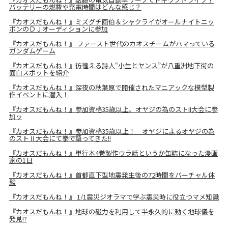
バッテリーの燃費や充電時間はどんな感じ？
『カオスだもんね！』ミズグチ画伯＆シャクライがオールナイトニッ
ポンのＤＪオーディションに参加
『カオスだもんね！』 ファースト世代のカオスチームがハマっている
ガンダムゲーム
『カオスだもんね！』彷徨える詩人“小生とヤンス”が八重洲地下街の
面白スポットを紹介
『カオスだもんね！』深夜の秋葉原で開催されたマニアックな模型製
作イベントに潜入！
『カオスだもんね！』参加資格35歳以上、オヤジの為のストII大会に参
加ッ
『カオスだもんね！』参加資格35歳以上！ オヤジによるオヤジの為
のストⅡ大会にて拳で語ってきた!!
『カオスだもんね！』単行本4巻製作ウラ話というか缶詰になった漫画
家の1日
『カオスだもんね！』首都直下型地震発生後の72時間をバーチャル体
験
『カオスだもんね！』 1/1震災ジオラマで学ぶ震災時に役立つマメ知識
『カオスだもんね！』地球の磁力を利用して半永久的に動く地球儀を
発見!?