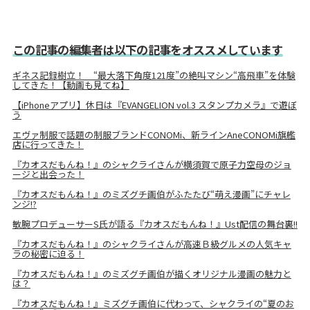
この記事の編集者は以下の記事をオススメしています
ギネス記録樹立！ “最大落下角度121度”の絶叫マシン“高飛車”を体験
してきた！【動画も見てね】
【iPhoneアプリ】休日は『EVANGELION vol.3 スタンプカメラ』で遊ぼ
う
エヴァ制服で話題の制服ブランドCONOMi、新ラインAneCONOMi旗艦
店に行ってきた！
『カオスだもんね！』のシャクライさんが横須賀で原子力空母のジョ
ージと出会った！
『カオスだもんね！』のミズグチ画伯がふたたび“萌え漫画”にチャレ
ンジ!?
敏腕プロデューサーS氏が語る『カオスだもんね！』Ust配信の舞台裏!!
『カオスだもんね！』のシャクライさんが高速Ｂ級グルメの人気キャ
ラの秘密に迫る！
『カオスだもんね！』のミズグチ画伯が描くオリジナル漫画の魅力と
は？
『カオスだもんね！』ミズグチ画伯に代わって、シャクライの“夏のお