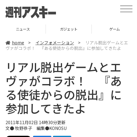
t
o
g
g
l
ニュース
ガジェット
ゲーム
e
n
a
home
>
インフォメーション
>
リアル脱出ゲームとエ
v
ヴァがコラボ！ 『ある使徒からの脱出』に参加してきたよ
i
g
a
リアル脱出ゲームとエ
t
i
o
ヴァがコラボ！ 『あ
n
る使徒からの脱出』に
参加してきたよ
2011年11月02日 14時30分更新
文● 牧野恭子 編集●
KONOSU