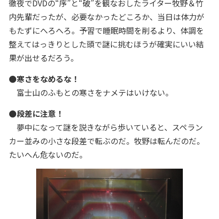
徹夜でDVDの“序”と“破”を観なおしたライター牧野＆竹
内先輩だったが、必要なかったどころか、当日は体力が
もたずにへろへろ。予習で睡眠時間を削るより、体調を
整えてはっきりとした頭で謎に挑むほうが確実にいい結
果が出せるだろう。
●寒さをなめるな！
富士山のふもとの寒さをナメテはいけない。
●段差に注意！
夢中になって謎を説きながら歩いていると、スペラン
カー並みの小さな段差で転ぶのだ。牧野は転んだのだ。
たいへん危ないのだ。