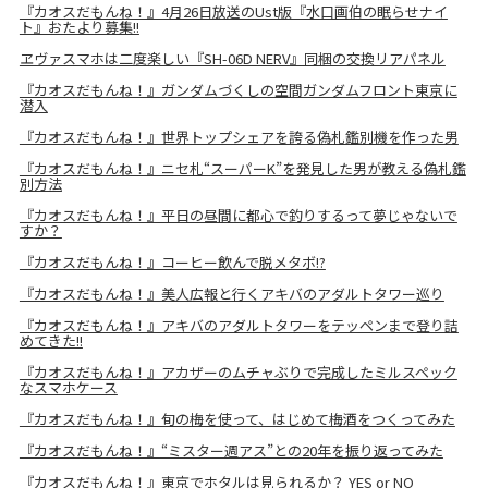
『カオスだもんね！』4月26日放送のUst版『水口画伯の眠らせナイ
ト』おたより募集!!
ヱヴァスマホは二度楽しい『SH-06D NERV』同梱の交換リアパネル
『カオスだもんね！』ガンダムづくしの空間ガンダムフロント東京に
潜入
『カオスだもんね！』世界トップシェアを誇る偽札鑑別機を作った男
『カオスだもんね！』ニセ札“スーパーK”を発見した男が教える偽札鑑
別方法
『カオスだもんね！』平日の昼間に都心で釣りするって夢じゃないで
すか？
『カオスだもんね！』コーヒー飲んで脱メタボ!?
『カオスだもんね！』美人広報と行くアキバのアダルトタワー巡り
『カオスだもんね！』アキバのアダルトタワーをテッペンまで登り詰
めてきた!!
『カオスだもんね！』アカザーのムチャぶりで完成したミルスペック
なスマホケース
『カオスだもんね！』旬の梅を使って、はじめて梅酒をつくってみた
『カオスだもんね！』“ミスター週アス”との20年を振り返ってみた
『カオスだもんね！』東京でホタルは見られるか？ YES or NO