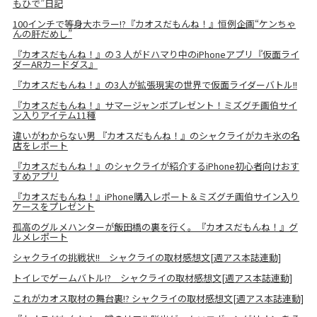
もひで”日記
100インチで等身大ホラー!?『カオスだもんね！』恒例企画“ケンちゃ
んの肝だめし”
『カオスだもんね！』の３人がドハマり中のiPhoneアプリ『仮面ライ
ダーARカードダス』
『カオスだもんね！』の3人が拡張現実の世界で仮面ライダーバトル!!
『カオスだもんね！』サマージャンボプレゼント！ミズグチ画伯サイ
ン入りアイテム11種
違いがわからない男 『カオスだもんね！』のシャクライがカキ氷の名
店をレポート
『カオスだもんね！』のシャクライが紹介するiPhone初心者向けおす
すめアプリ
『カオスだもんね！』iPhone購入レポート＆ミズグチ画伯サイン入り
ケースをプレゼント
孤高のグルメハンターが飯田橋の裏を行く。『カオスだもんね！』グ
ルメレポート
シャクライの挑戦状!! シャクライの取材感想文[週アス本誌連動]
トイレでゲームバトル!? シャクライの取材感想文[週アス本誌連動]
これがカオス取材の舞台裏!? シャクライの取材感想文[週アス本誌連動]