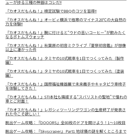
ューが捗る三種の神器はコレだ!!
『カオスだもんね！』検定試験でBBQのコツを習得!!
『カオスだもんね！』オービィ横浜で極寒のマイナス20℃の大自然の
力を体験!!
『カオスだもんね！』腕に付けると“ウドの苦いコーヒー”が飲みたく
なるボトムズウォッチ
『カオスだもんね！』秋葉原の初音ミクライブ『夏祭初音鑑』が想像
以上に凄かった件
『カオスだもんね！』タミヤの10式戦車を1日でつくってみた（製作
編）
『カオスだもんね！』タミヤの10式戦車を1日でつくってみた（塗装
編）
『カオスだもんね！』国際福祉機器展で未来義手やキャタピラ車椅子
を体験してきた！
『カオスだもんね！』STI本社も隣接する“スバリストの聖地”で憧れの
車とご対面！
『カオスだもんね！』レガシィツーリングワゴンの生産終了が発表さ
れた今こそ欲しい！
脱出ゲーム攻略：『DOOORS』全80枚のドアを開けよう！1～10枚目
脱出ゲーム攻略：『Skyscraper』 Part1 地球儀の謎を解くところまで