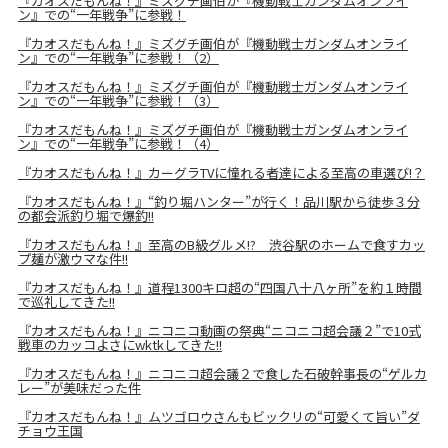
『カオスだもんね！』ミズグチ画伯が『機動戦士ガンダムオンライ
ン』での“一年戦争”に参戦！
『カオスだもんね！』ミズグチ画伯が『機動戦士ガンダムオンライ
ン』での“一年戦争”に参戦！（2）
『カオスだもんね！』ミズグチ画伯が『機動戦士ガンダムオンライ
ン』での“一年戦争”に参戦！（3）
『カオスだもんね！』ミズグチ画伯が『機動戦士ガンダムオンライ
ン』での“一年戦争”に参戦！（4）
『カオスだもんね！』カーグラTVに憧れる者達による至高の車選び!？
『カオスだもんね！』“釣り堀ハンター”が行く！品川駅から徒歩３分
の都会派釣り堀で爆釣!!
『カオスだもんね！』至高のB級グルメ!? 渋谷駅のホームで食すカッ
プ麺が激ウマな件!!
『カオスだもんね！』道程1300キロ超の“四国八十八ヶ所”を約１時間
で巡礼してきた!!
『カオスだもんね！』ニコニコ動画の祭典“ニコニコ超会議２”で10式
戦車のカッコよさにwktkしてきた!!
『カオスだもんね！』ニコニコ超会議２で食した石破幹事長の“ゲルカ
レー”が美味だった件
『カオスだもんね！』ムツゴロウさんもビックリの“可愛くて旨い”ダ
チョウ王国