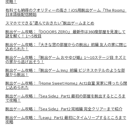
攻略！
有料でも納得のクオリティーの高さ！iOS用脱出ゲーム『The Room』
日本語版配信開始
スマホでできる“遊んでおきたい”脱出ゲームまとめ
脱出ゲーム攻略：『DOOORS ZERO』 最新作は360度部屋を見渡して
謎を解く！ 1～5枚目
脱出ゲーム攻略：『大きな窓の部屋からの脱出』前編 友人の家に閉じ
込められた！
脱出ゲーム攻略：『脱出ゲーム おやゆび姫』1～10ステージ目 ネズミ
の家から逃げ出そう！
脱出ゲーム攻略：『脱出ゲーム Inn』前編 ビジネスホテルのような部
屋から脱出！
脱出ゲーム攻略：『Home Sweet Home』Act1自室 実家に帰ったら閉
じ込められた
脱出ゲーム攻略：『Sea Side』 Part1 最初の部屋を脱出するところま
で攻略！
脱出ゲーム攻略：『Sea Side』 Part2 完結編 完全クリアーまで紹介
脱出ゲーム攻略：『Leap』 Part1 最初にタイムリープするところまで
攻略