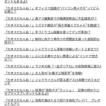
ゼントもあるよ!!
『カオスだもんね！』オフィスで話題の“パソコン用メガネ”ってどん
な感じ？
『カオスだもんね！』週アス編集部での梅酒試飲会に不正疑惑が!？
『カオスだもんね！』ミズグチ画伯が“焼き鳥屋ミズちゃん”を開店!？
『カオスだもんね！』手づくりゴム版画を使ってマンガ革命!？
『カオスだもんね！』取材に向かう車内での世間話を装った告知的な
何か!？
『カオスだもんね！』シャクライさん渾身の体験レポート２本立て!?
『カオスだもんね！』心に火を絶やさない男達による“インドア焚き
火”!？
『カオスだもんね！』ラジオ大阪『一生ポリケロ』の収録現場に潜入!!
『カオスだもんね！』大人気の“お菓子工場見学”を体験!!
『カオスだもんね！』シャクライさんが語る週アス15年間での３大ピ
ンチ
『カオスだもんね！』怒涛の“告知ネタ”ラッシュ！ 記事の終わりに
サプライズプレゼントもあるよ!!
『カオスだもんね！』深夜の海ほたるで双六を殺伐プレイ!？ プレゼ
ントもアリ