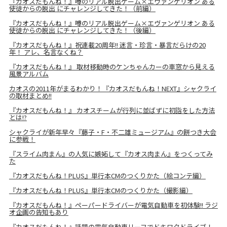
『カオスだもんね！』噂のリアル脱出ゲーム×エヴァンゲリオン ある
使徒からの脱出 にチャレンジしてきた！（前編）
『カオスだもんね！』噂のリアル脱出ゲーム×エヴァンゲリオン ある
使徒からの脱出 にチャレンジしてきた！（後編）
『カオスだもんね！』祝連載20周年!! 迷言・珍言・暴言だらけの20
年！ アレ、名言なくね？
『カオスだもんね！』 取材移動時のケンちゃんカーの車窓から見える
風景アルバム
カオスの2011年がまるわかり！『カオスだもんね！NEXT』シャクライ
の取材まとめ!!
『カオスだもんね！』 カオスチームが行列に並ばずに初詣をした方法
とは!?
シャクライが新年早々『藤子・F・不二雄ミュージアム』の餅つき大会
に参戦！
『スライム肉まん』の人気に嫉妬して『カオス肉まん』をつくってみ
た
『カオスだもんね！PLUS』単行本CMのつくりかた（絵コンテ編）
『カオスだもんね！PLUS』単行本CMのつくりかた（撮影編）
『カオスだもんね！』ペーパードライバーが電気自動車を初体験!! ラジ
オ企画の告知もあり
『カオスだもんね！』話題の電気自動車リーフでドキワクドライブ！