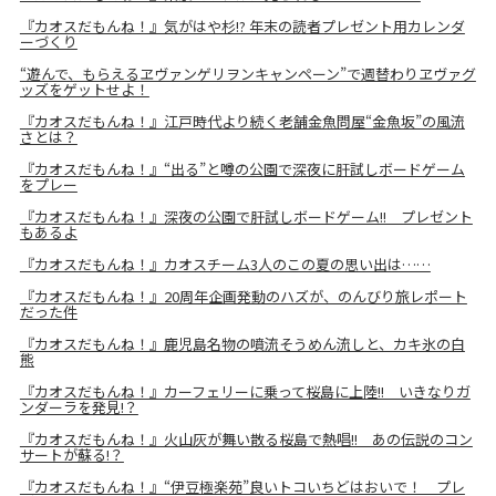
『カオスだもんね！』気がはや杉!? 年末の読者プレゼント用カレンダ
ーづくり
“遊んで、もらえるヱヴァンゲリヲンキャンペーン”で週替わりヱヴァグ
ッズをゲットせよ！
『カオスだもんね！』江戸時代より続く老舗金魚問屋“金魚坂”の風流
さとは？
『カオスだもんね！』“出る”と噂の公園で深夜に肝試しボードゲーム
をプレー
『カオスだもんね！』深夜の公園で肝試しボードゲーム!! プレゼント
もあるよ
『カオスだもんね！』カオスチーム3人のこの夏の思い出は……
『カオスだもんね！』20周年企画発動のハズが、のんびり旅レポート
だった件
『カオスだもんね！』鹿児島名物の噴流そうめん流しと、カキ氷の白
熊
『カオスだもんね！』カーフェリーに乗って桜島に上陸!! いきなりガ
ンダーラを発見!？
『カオスだもんね！』火山灰が舞い散る桜島で熱唱!! あの伝説のコン
サートが蘇る!？
『カオスだもんね！』“伊豆極楽苑”良いトコいちどはおいで！ プレ