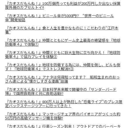
『カオスだもんね！』100万個売っても利益が200万円しか出ない採算
度外視のカプセルトイ!!
『カオスだもんね！』ビニール傘が5000円!? “世界一のビニール
傘”開発秘話
『カオスだもんね！』食と人生を豊かなものに！こだわりの“江戸木
箸”
『カオスだもんね！』仲間とともにゲーム史上最高の絶望感を『地球
防衛軍４』で体験①
『カオスだもんね！』仲間とともに巨大生物に立ち向かえ！『地球防
衛軍４』で協力プレイを体験②
『カオスだもんね！』地球を防衛する為には、仲間を倒し、ビルも倒
す！『地球防衛軍４』でストレス解消!!③
『カオスだもんね！』アナタは何冊知ってます？ 昭和生まれのおっ
さん達による“懐かしすぎる漫画”談議
『カオスだもんね！』日本科学未来館で開催中の『サンダーバード
博』で国際救助隊と共に救助活動!?
『カオスだもんね！』800万人以上が熱狂した“恐竜ライブ”のプレス限
定バックステージツアーに行ってきた！
『カオスだもんね！』マッサージチェア界のパイオニアがつくった約
50万円の高級マッサージ機を体験!!
『カオスだもんね！』行楽シーズン到来！ アウトドアでのバーベーキ