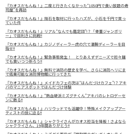
『カオスだもんね！』二度と行きたくなかった“1050円で食い放題の寿
司屋”を再訪
『カオスだもんね！』隕石を取材に行ったハズが、小石を千円で買っ
ていた件
『カオスだもんね！』リアル“なんでも鑑定団”!？「骨董ジャンボリ
ー」で目利きに挑戦!!
『カオスだもんね！』カジノディーラー虎の穴で凄腕ディーラーを目
指せ!!
『カオスだもんね！』緊急事態発生！ とりあえずデニーズで担々麺
でも食いつつ祈ろう!!
『カオスだもんね！』無料で消防の歴史を学べ、さらに消防ヘリにま
で搭乗可能な消防博物館に行ってきた
『カオスだもんね！』メイドカフェの次は“はんだづけカフェ”!？アキ
バのマニアスポットではんだづけ体験
『カオスだもんね！』“熱血硬派ミズグチくん”アキバのレトロゲーセ
ンに散る!!
『カオスだもんね！』ハリウッドでも活躍中！特殊メイクアップアー
ティストの技に迫る!!
『カオスだもんね！』シャクライさんがカオス担当を降板！さよなら
シャクライさん、19年間ありがとう!!