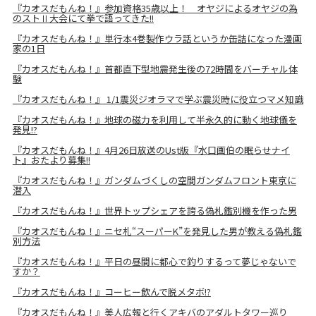
『カオスだもんね！』参加資格35歳以上！ オヤジによるオヤジの為
のストⅡ大会にて拳で語ってきた!!
『カオスだもんね！』単行本4巻製作ウラ話というか缶詰になった漫画
家の1日
『カオスだもんね！』首都直下型地震発生後の72時間をバーチャル体
験
『カオスだもんね！』 1/1震災ジオラマで学ぶ震災時に役立つマメ知識
『カオスだもんね！』地球の磁力を利用して半永久的に動く地球儀を
発見!?
『カオスだもんね！』4月26日放送のUst版『水口画伯の眠らせナイ
ト』おたより募集!!
『カオスだもんね！』ガンダムづくしの空間ガンダムフロント東京に
潜入
『カオスだもんね！』世界トップシェアを誇る偽札鑑別機を作った男
『カオスだもんね！』ニセ札“スーパーK”を発見した男が教える偽札鑑
別方法
『カオスだもんね！』平日の昼間に都心で釣りするって夢じゃないで
すか？
『カオスだもんね！』コーヒー飲んで脱メタボ!?
『カオスだもんね！』美人広報と行くアキバのアダルトタワー巡り