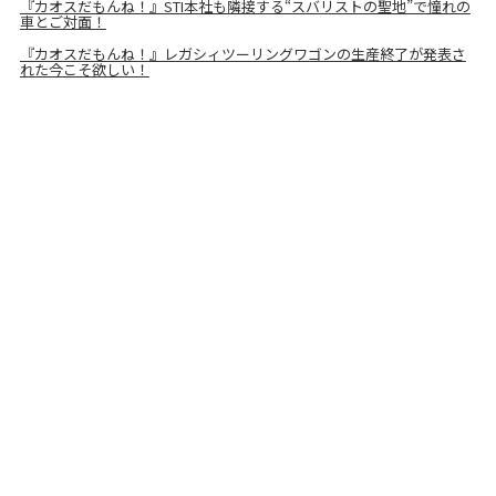
『カオスだもんね！』STI本社も隣接する“スバリストの聖地”で憧れの
車とご対面！
『カオスだもんね！』レガシィツーリングワゴンの生産終了が発表さ
れた今こそ欲しい！