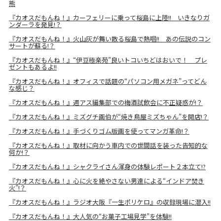
熊
『カオスだもんね！』カーフェリーに乗って桜島に上陸!! いきなりガ
ンダーラを発見!？
『カオスだもんね！』火山灰が舞い散る桜島で熱唱!! あの伝説のコン
サートが蘇る!？
『カオスだもんね！』“伊豆極楽苑”良いトコいちどはおいで！ プレ
ゼントもあるよ!!
『カオスだもんね！』オフィスで話題の“パソコン用メガネ”ってどん
な感じ？
『カオスだもんね！』週アス編集部での梅酒試飲会に不正疑惑が!？
『カオスだもんね！』ミズグチ画伯が“焼き鳥屋ミズちゃん”を開店!？
『カオスだもんね！』手づくりゴム版画を使ってマンガ革命!？
『カオスだもんね！』取材に向かう車内での世間話を装った告知的な
何か!？
『カオスだもんね！』シャクライさん渾身の体験レポート２本立て!?
『カオスだもんね！』心に火を絶やさない男達による“インドア焚き
火”!？
『カオスだもんね！』ラジオ大阪『一生ポリケロ』の収録現場に潜入!!
『カオスだもんね！』大人気の“お菓子工場見学”を体験!!