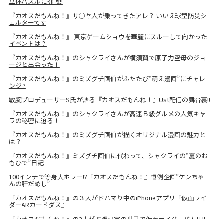
立体パズルに挑戦!!
『カオスだもんね！』サ○ヤ人が乗ってきたアレ？ いいえ球型防災シ
ェルターです
『カオスだもんね！』 東京ゲームショウを華麗にスルーして向かった
イベントは？
『カオスだもんね！』のシャクライさんが横須賀で原子力空母のジョ
ージと出会った！
『カオスだもんね！』のミズグチ画伯がふたたび“萌え漫画”にチャレ
ンジ!?
敏腕プロデューサーS氏が語る『カオスだもんね！』Ust配信の舞台裏!!
『カオスだもんね！』のシャクライさんが高速Ｂ級グルメの人気キャ
ラの秘密に迫る！
『カオスだもんね！』のミズグチ画伯が描くオリジナル漫画の魅力と
は？
『カオスだもんね！』ミズグチ画伯に代わって、シャクライの“夏のお
もひで”日記
100インチで等身大ホラー!?『カオスだもんね！』恒例企画“ケンちゃ
んの肝だめし”
『カオスだもんね！』の３人がドハマり中のiPhoneアプリ『仮面ライ
ダーARカードダス』
『カオスだもんね！』の3人が拡張現実の世界で仮面ライダーバトル!!