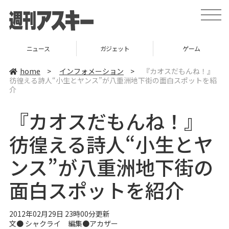
t
o
g
g
l
ニュース
ガジェット
ゲーム
e
n
a
home
>
インフォメーション
>
『カオスだもんね！』
v
彷徨える詩人“小生とヤンス”が八重洲地下街の面白スポットを紹
i
介
g
a
t
『カオスだもんね！』
i
o
n
彷徨える詩人“小生とヤ
ンス”が八重洲地下街の
面白スポットを紹介
2012年02月29日 23時00分更新
文●
シャクライ
編集●
アカザー