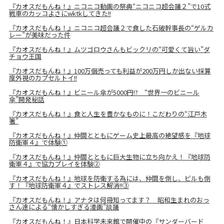
『カオスだもんね！』ニコニコ動画の祭典“ニコニコ超会議２”で10式
戦車のカッコよさにwktkしてきた!!
『カオスだもんね！』ニコニコ超会議２で食した石破幹事長の“ゲルカ
レー”が美味だった件
『カオスだもんね！』ムツゴロウさんもビックリの“可愛くて旨い”ダ
チョウ王国
『カオスだもんね！』100万個売っても利益が200万円しか出ない採算
度外視のカプセルトイ!!
『カオスだもんね！』ビニール傘が5000円!? “世界一のビニール
傘”開発秘話
『カオスだもんね！』食と人生を豊かなものに！こだわりの“江戸木
箸”
『カオスだもんね！』仲間とともにゲーム史上最高の絶望感を『地球
防衛軍４』で体験①
『カオスだもんね！』仲間とともに巨大生物に立ち向かえ！『地球防
衛軍４』で協力プレイを体験②
『カオスだもんね！』地球を防衛する為には、仲間を倒し、ビルも倒
す！『地球防衛軍４』でストレス解消!!③
『カオスだもんね！』アナタは何冊知ってます？ 昭和生まれのおっ
さん達による“懐かしすぎる漫画”談議
『カオスだもんね！』日本科学未来館で開催中の『サンダーバード