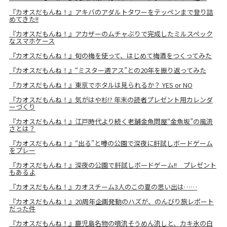
『カオスだもんね！』アキバのアダルトタワーをテッペンまで登り詰
めてきた!!
『カオスだもんね！』アカザーのムチャぶりで完成したミルスペック
なスマホケース
『カオスだもんね！』旬の梅を使って、はじめて梅酒をつくってみた
『カオスだもんね！』“ミスター週アス”との20年を振り返ってみた
『カオスだもんね！』東京でホタルは見られるか？ YES or NO
『カオスだもんね！』気がはや杉!? 年末の読者プレゼント用カレンダ
ーづくり
『カオスだもんね！』江戸時代より続く老舗金魚問屋“金魚坂”の風流
さとは？
『カオスだもんね！』“出る”と噂の公園で深夜に肝試しボードゲーム
をプレー
『カオスだもんね！』深夜の公園で肝試しボードゲーム!! プレゼント
もあるよ
『カオスだもんね！』カオスチーム3人のこの夏の思い出は……
『カオスだもんね！』20周年企画発動のハズが、のんびり旅レポート
だった件
『カオスだもんね！』鹿児島名物の噴流そうめん流しと、カキ氷の白