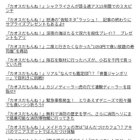
『カオスだもんね！』シャクライさんが語る週アス15年間での３大ピ
ンチ
『カオスだもんね！』怒涛の“告知ネタ”ラッシュ！ 記事の終わりに
サプライズプレゼントもあるよ!!
『カオスだもんね！』深夜の海ほたるで双六を殺伐プレイ!？ プレゼ
ントもアリ
『カオスだもんね！』二度と行きたくなかった“1050円で食い放題の寿
司屋”を再訪
『カオスだもんね！』隕石を取材に行ったハズが、小石を千円で買っ
ていた件
『カオスだもんね！』リアル“なんでも鑑定団”!？「骨董ジャンボリ
ー」で目利きに挑戦!!
『カオスだもんね！』カジノディーラー虎の穴で凄腕ディーラーを目
指せ!!
『カオスだもんね！』緊急事態発生！ とりあえずデニーズで担々麺
でも食いつつ祈ろう!!
『カオスだもんね！』無料で消防の歴史を学べ、さらに消防ヘリにま
で搭乗可能な消防博物館に行ってきた
『カオスだもんね！』メイドカフェの次は“はんだづけカフェ”!？アキ
バのマニアスポットではんだづけ体験