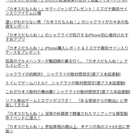
『カオスだもんね！』サマージャンボプレゼント！ミズグチ画伯サイ
ン入りアイテム11種
違いがわからない男 『カオスだもんね！』のシャクライがカキ氷の名
店をレポート
『カオスだもんね！』のシャクライが紹介するiPhone初心者向けおす
すめアプリ
『カオスだもんね！』iPhone購入レポート＆ミズグチ画伯サイン入り
ケースをプレゼント
孤高のグルメハンターが飯田橋の裏を行く。『カオスだもんね！』グ
ルメレポート
シャクライの挑戦状!! シャクライの取材感想文[週アス本誌連動]
トイレでゲームバトル!? シャクライの取材感想文[週アス本誌連動]
これがカオス取材の舞台裏!? シャクライの取材感想文[週アス本誌連動]
リアル脱出ゲームとエヴァがコラボ！ 『ある使徒からの脱出』に参
加してきたよ
『カオスだもんね！』深夜の秋葉原で開催されたマニアックな模型製
作イベントに潜入！
『カオスだもんね！』参加資格35歳以上、オヤジの為のストII大会に参
加ッ