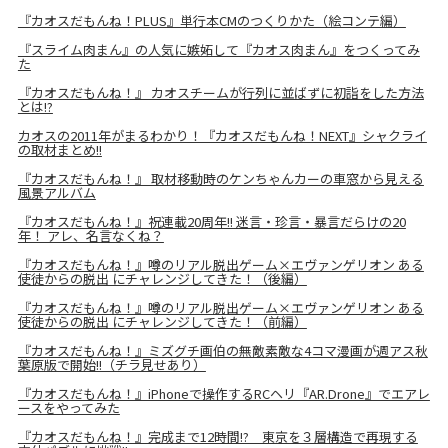
『カオスだもんね！PLUS』単行本CMのつくりかた（絵コンテ編）
『スライム肉まん』の人気に嫉妬して『カオス肉まん』をつくってみ
た
『カオスだもんね！』 カオスチームが行列に並ばずに初詣をした方法
とは!?
カオスの2011年がまるわかり！『カオスだもんね！NEXT』シャクライ
の取材まとめ!!
『カオスだもんね！』 取材移動時のケンちゃんカーの車窓から見える
風景アルバム
『カオスだもんね！』祝連載20周年!! 迷言・珍言・暴言だらけの20
年！ アレ、名言なくね？
『カオスだもんね！』噂のリアル脱出ゲーム×エヴァンゲリオン ある
使徒からの脱出 にチャレンジしてきた！（後編）
『カオスだもんね！』噂のリアル脱出ゲーム×エヴァンゲリオン ある
使徒からの脱出 にチャレンジしてきた！（前編）
『カオスだもんね！』ミズグチ画伯の無敵素敵な4コマ漫画が週アス秋
葉原版で開始!!（チラ見せあり）
『カオスだもんね！』iPhoneで操作するRCヘリ『AR.Drone』でエアレ
ースをやってみた
『カオスだもんね！』完成まで12時間!? 東京を３層構造で再現する