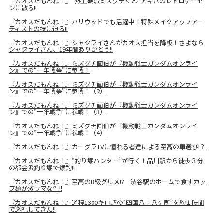
『カオスだもんね！』“熱血硬派ミズグチくん”アキバのレトロゲーセ
ンに散る!!
『カオスだもんね！』ハリウッドでも活躍中！特殊メイクアップアー
ティストの技に迫る!!
『カオスだもんね！』シャクライさんがカオス担当を降板！さよなら
シャクライさん、19年間ありがとう!!
『カオスだもんね！』ミズグチ画伯が『機動戦士ガンダムオンライ
ン』での“一年戦争”に参戦！
『カオスだもんね！』ミズグチ画伯が『機動戦士ガンダムオンライ
ン』での“一年戦争”に参戦！（2）
『カオスだもんね！』ミズグチ画伯が『機動戦士ガンダムオンライ
ン』での“一年戦争”に参戦！（3）
『カオスだもんね！』ミズグチ画伯が『機動戦士ガンダムオンライ
ン』での“一年戦争”に参戦！（4）
『カオスだもんね！』カーグラTVに憧れる者達による至高の車選び!？
『カオスだもんね！』“釣り堀ハンター”が行く！品川駅から徒歩３分
の都会派釣り堀で爆釣!!
『カオスだもんね！』至高のB級グルメ!? 渋谷駅のホームで食すカッ
プ麺が激ウマな件!!
『カオスだもんね！』道程1300キロ超の“四国八十八ヶ所”を約１時間
で巡礼してきた!!