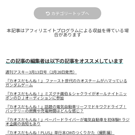
カテゴリートップへ
本記事はアフィリエイトプログラムによる収益を得ている場
合があります
この記事の編集者は以下の記事をオススメしています
週刊アスキー3月13日号（2月28日発売）
『カオスだもんね！』 ファースト世代のカオスチームがハマっている
ガンダムゲーム
『カオスだもんね！』ミズグチ画伯＆シャクライがオールナイトニッ
ポンのＤＪオーディションに参加
『カオスだもんね！』話題の電気自動車リーフでドキワクドライブ！
バッテリーの燃費や充電時間はどんな感じ？
『カオスだもんね！』ペーパードライバーが電気自動車を初体験!! ラジ
オ企画の告知もあり
『カオスだもんね！PLUS』単行本CMのつくりかた（撮影編）