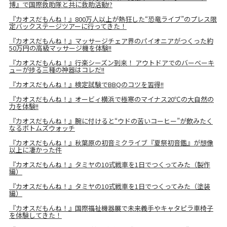
博』で国際救助隊と共に救助活動!?
『カオスだもんね！』800万人以上が熱狂した“恐竜ライブ”のプレス限
定バックステージツアーに行ってきた！
『カオスだもんね！』マッサージチェア界のパイオニアがつくった約
50万円の高級マッサージ機を体験!!
『カオスだもんね！』行楽シーズン到来！ アウトドアでのバーベーキ
ューが捗る三種の神器はコレだ!!
『カオスだもんね！』検定試験でBBQのコツを習得!!
『カオスだもんね！』オービィ横浜で極寒のマイナス20℃の大自然の
力を体験!!
『カオスだもんね！』腕に付けると“ウドの苦いコーヒー”が飲みたく
なるボトムズウォッチ
『カオスだもんね！』秋葉原の初音ミクライブ『夏祭初音鑑』が想像
以上に凄かった件
『カオスだもんね！』タミヤの10式戦車を1日でつくってみた（製作
編）
『カオスだもんね！』タミヤの10式戦車を1日でつくってみた（塗装
編）
『カオスだもんね！』国際福祉機器展で未来義手やキャタピラ車椅子
を体験してきた！