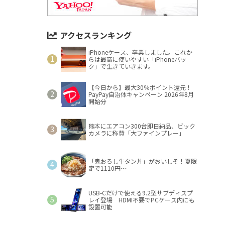
アクセスランキング
iPhoneケース、卒業しました。これか
らは最高に使いやすい「iPhoneバッ
ク」で生きていきます。
【今日から】最大30％ポイント還元！
PayPay自治体キャンペーン 2026年8月
開始分
熊本にエアコン300台即日納品、ビック
カメラに称賛「大ファインプレー」
「鬼おろし牛タン丼」がおいしそ！夏限
定で1110円～
USB-Cだけで使える9.2型サブディスプ
レイ登場 HDMI不要でPCケース内にも
設置可能