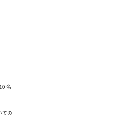
0 名
いての