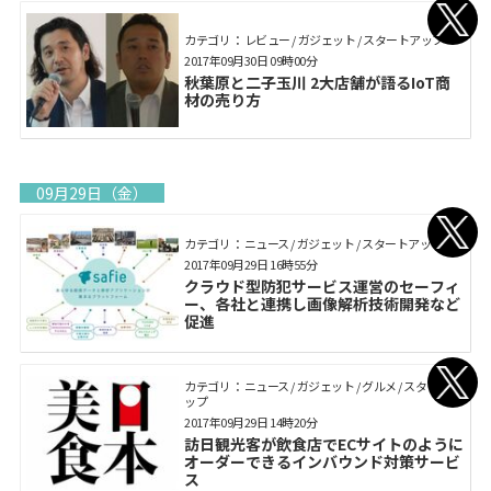
カテゴリ： レビュー / ガジェット / スタートアップ
2017年09月30日 09時00分
秋葉原と二子玉川 2大店舗が語るIoT商
材の売り方
09月29日（金）
カテゴリ： ニュース / ガジェット / スタートアップ
2017年09月29日 16時55分
クラウド型防犯サービス運営のセーフィ
ー、各社と連携し画像解析技術開発など
促進
カテゴリ： ニュース / ガジェット / グルメ / スタートア
ップ
2017年09月29日 14時20分
訪日観光客が飲食店でECサイトのように
オーダーできるインバウンド対策サービ
ス