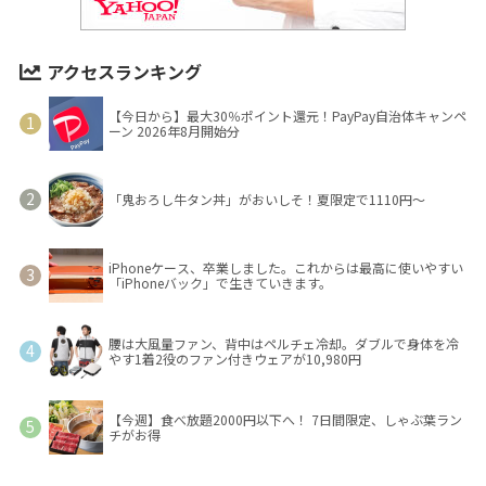
アクセスランキング
【今日から】最大30％ポイント還元！PayPay自治体キャンペ
ーン 2026年8月開始分
「鬼おろし牛タン丼」がおいしそ！夏限定で1110円～
iPhoneケース、卒業しました。これからは最高に使いやすい
「iPhoneバック」で生きていきます。
腰は大風量ファン、背中はペルチェ冷却。ダブルで身体を冷
やす1着2役のファン付きウェアが10,980円
【今週】食べ放題2000円以下へ！ 7日間限定、しゃぶ葉ラン
チがお得