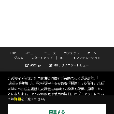
TOP
レビュー
ニュース
ガジェット
ゲーム
グルメ
スタートアップ
ICT
インフォメーション
ASCII.jp
MITテクノロジーレビュー
サイトポリシー
プライバシーポリシー
運営会社
このサイトでは、利用状況の把握や広告配信などのために、
お問い合わせ
広告掲載
スタッフ募集
電子版について
Cookieを使用してアクセスデータを取得・利用しています。これ
以降のページに遷移した場合、Cookieの設定や使用に同意したこ
©KADOKAWA ASCII Research Laboratories, Inc. 2026
とになります。Cookieの設定や使用の詳細、オプトアウトについ
ては
詳細
をご覧ください。
同意する