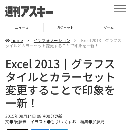
t
o
g
g
l
ニュース
ガジェット
ゲーム
e
n
a
home
>
インフォメーション
>
Excel 2013｜グラフス
v
タイルとカラーセット変更することで印象を一新！
i
g
a
Excel 2013｜グラフス
t
i
o
タイルとカラーセット
n
変更することで印象を
一新！
2015年09月14日 08時00分更新
文● 後藤宏 イラスト●もりい くすお 編集●
加藤兄