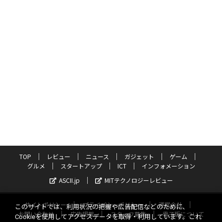
TOP
レビュー
ニュース
ガジェット
ゲーム
グルメ
スタートアップ
ICT
インフォメーション
ASCII.jp
MITテクノロジーレビュー
サイトポリシー
プライバシーポリシー
運営会社
このサイトでは、利用状況の把握や広告配信などのために、
お問い合わせ
広告掲載
スタッフ募集
電子版について
Cookieを使用してアクセスデータを取得・利用しています。これ