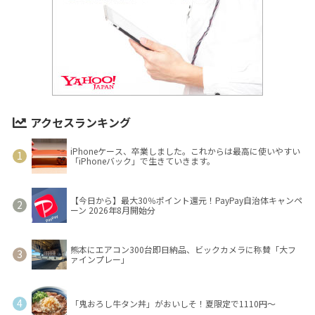
アクセスランキング
iPhoneケース、卒業しました。これからは最高に使いやすい
「iPhoneバック」で生きていきます。
【今日から】最大30％ポイント還元！PayPay自治体キャンペ
ーン 2026年8月開始分
熊本にエアコン300台即日納品、ビックカメラに称賛「大フ
ァインプレー」
「鬼おろし牛タン丼」がおいしそ！夏限定で1110円～