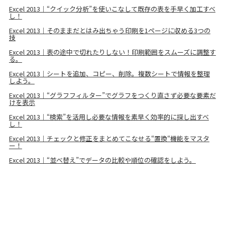
Excel 2013｜“クイック分析”を使いこなして既存の表を手早く加工すべ
し！
Excel 2013｜そのままだとはみ出ちゃう印刷を1ページに収める3つの
技
Excel 2013｜表の途中で切れたりしない！印刷範囲をスムーズに調整す
る。
Excel 2013｜シートを追加、コピー、削除。複数シートで情報を整理
しよう。
Excel 2013｜“グラフフィルター”でグラフをつくり直さず必要な要素だ
けを表示
Excel 2013｜“検索”を活用し必要な情報を素早く効率的に探し出すべ
し！
Excel 2013｜チェックと修正をまとめてこなせる“置換“機能をマスタ
ー！
Excel 2013｜“並べ替え”でデータの比較や順位の確認をしよう。