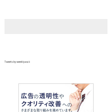
Tweets by weeklyascii