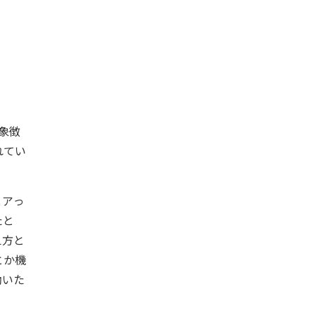
象徴
れてい
ェアっ
たと
え方と
とか機
働いた