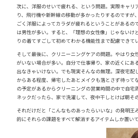
次に、洋服のせいで疲れる、という問題。実際キャリ
り、飛行機や新幹線の移動が多かったりするのですが
ごく洋服によってカラダが疲れるということがあるの
は男性が多い。すると、「理想の女性像」じゃないけ
りの着てすごして初めてわかる機能性まで配慮できて
そして最後に、クリニーニングケアの問題。やはり女
がいない場合が多い。自分で仕事帰り、家の近くにある
出なきゃいけない。でも現実そんなの無理。深夜宅配
からある程度、帰宅したあとメイクも落とさず待って
の予定があるからクリーニングの営業時間の中で自宅
ネックだったら、家で洗濯して、夜中干しとけば朝そ
それだけだと「こんなものあったらいいな」の発明王
的にそれらの課題をすべて解消するアイテムしか置い