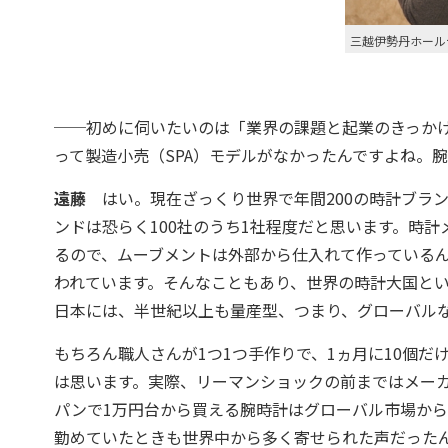
三越伊勢丹ホール
──初めに伺いたいのは「業界の課題と起業のきっか
って製造小売（SPA）モデルがなかったんですよね。
遠藤
はい。現在ざっくり世界で年間200の時計ブラン
ンドは恐らく100社のうち1社程度だと思います。時
るので、ムーブメントは外部から仕入れて作っている
われています。そんなこともあり、世界の時計大国と
日本には、半世紀以上も量産型、つまり、グローバル
もちろん職人さんが1つ1つ手作りで、1ヵ月に10個
は思います。実際、リーマンショックの前まではメー
パンで1万円台から買える腕時計はグローバル市場か
勤めていたときも世界中から多く寄せられた声だった