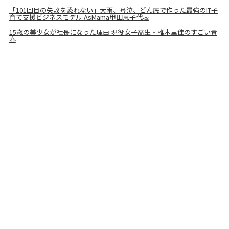
「101回目の失敗を恐れない」大雨、号泣、どん底で作った最強のIT子
育て支援ビジネスモデル AsMama甲田恵子代表
15歳の美少女が社長になった理由 現役女子高生・椎木里佳のすごい青
春