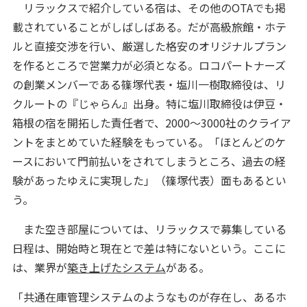
リラックスで紹介している宿は、その他のOTAでも掲
載されていることがしばしばある。だが高級旅館・ホテ
ルと直接交渉を行い、厳選した格安のオリジナルプラン
を作るところで営業力が必須となる。ロコパートナーズ
の創業メンバーである篠塚代表・塩川一樹取締役は、リ
クルートの『じゃらん』出身。特に塩川取締役は伊豆・
箱根の宿を開拓した責任者で、2000～3000社のクライア
ントをまとめていた経験をもっている。「ほとんどのケ
ースにおいて門前払いをされてしまうところ、過去の経
験があったゆえに実現した」（篠塚代表）面もあるとい
う。
また空き部屋については、リラックスで募集している
日程は、開始時と現在とで差は特にないという。ここに
は、業界が
築き上げたシステム
がある。
「共通在庫管理システムのようなものが存在し、あるホ