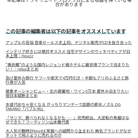
合があります
この記事の編集者は以下の記事をオススメしています
アップルの苦悩 音楽セールス史上初、デジタル販売がCDを抜き去った
インテリア好きには絶対オススメ 住宅デザインのウィキペディアが日
本上陸：Houzz
“美術館“のような国内レジェンド級ホテルに最安値プランで泊まりた
い！：reluxまとめ
急げ夏休み旅行 ヤフーや楽天で4万円引き・半額もアリのふるさと旅
行券が人気
絶景オーシャンビュー・北の避暑地・ワイン5万本 夏休み泊まりたい
宿日本縦断まとめ
水道代めちゃ安くなる がっちりマンデーで話題の節水ノズル DG
TAKANO『バブル90』
「サンマ、食べられなくなるかも……」完売続出、大逆転の魚屋はな
ぜできた？フーディソン山本徹代表
大人気の腕時計Knotは常識への疑問から生まれた 無名ブランドがなぜ
ネットで飛ぶように売れるのか