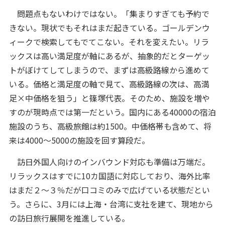
問題点もないわけではない。「集まりすぎても予約で
きない。現状でもそれはまだ起きている。ゴールデンウ
ィークで検索してもでてこない。それを変えたい。リラ
ックスは高い満足度が軸にあるが、抽象的だとターゲッ
トがぼけてしてしまうので、まずは高級路線から進めて
いる。価格と満足度の軸で見て、高級路線の次は、高満
足×中価格を狙う」と篠塚代表。そのため、施設を増や
すのが現時点では第一だという。国内にある40000の宿泊
施設のうち、高級旅館は約1500。中価格帯も含めて、将
来は4000～5000の施設を回す算段だ。
訪日外国人向けのインバウンド対応も準備は万端だ。
リラックスはすでに10カ国語に対応しており、海外比率
はまだ２～３％だが口コミのみで広げている状態だとい
う。さらに、3月には上海・台湾に支社を建て、現地から
の訪日旅行展開を推進している。