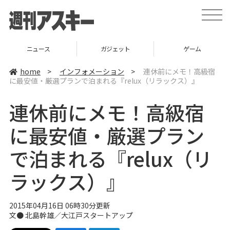
t
o
g
g
l
ニュース
ガジェット
ゲーム
e
n
a
home
>
インフォメーション
>
連休前にメモ！高級宿
v
に最安値・厳選プランで泊まれる『relux（リラックス）』
i
g
a
連休前にメモ！高級宿
t
i
o
に最安値・厳選プラン
n
で泊まれる『relux（リ
ラックス）』
2015年04月16日 06時30分更新
文● 北島幹雄／
大江戸スタートアップ