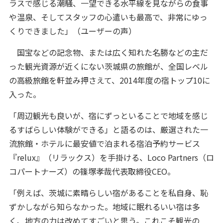
ラスで感じる潮騒、一望できる水平線を見ながらの食事
や温泉、そしてスタッフの心遣いも最高で、非常にゆっ
くりできました」（ユーザーの声）
国宝などの記念物、または広く知れた名勝などの主だ
った観光資源が近くにない茨城県の旅館が、全国レベル
の高級旅館を軒並み押さえて、2014年度の宿トップ10に
入った。
「周辺観光も良いが、宿にずっといることで地域を感じ
るすばらしい体験ができる」と語るのは、厳選された一
流旅館・ホテルに最安値で泊まれる宿泊予約サービス
『relux』（リラックス）を手掛ける、Loco Partners（ロ
コパートナーズ）の篠塚孝哉代表取締役CEO。
「例えば、茨城に素晴らしい宿があることを私自身、恥
ずかしながら知らなかった。地域に眠れるいい宿は多
く、地方の力は改めてすごいと思う。これこそ観光の