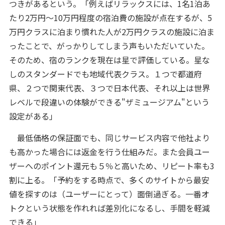
つきがあるという。「例えばリラックスには、1名1泊あ
たり2万円～10万円程度の宿泊費の施設が点在するが、5
万円クラスに泊まり慣れた人が2万円クラスの施設に泊ま
ったことで、がっかりしてしまう声もいただいていた。
そのため、宿のランクを現在は星で評価している。星な
しのスタンダードでも地域代表クラス。１つで都道府
県、２つで関東代表、３つで日本代表、それ以上は世界
レベルで段違いの体験ができる"ザミュージアム"という
設定がある」
最低価格の保証面でも、同じサービス内容で他社より
も高かった場合には返金を行う仕組みだ。また会員ユー
ザーへのポイント還元も５％と高いため、リピート率も3
割に上る。「予約をする時点で、多くのサイトから最安
値を探すのは（ユーザーにとって）面倒過ぎる。一番オ
トクという状態を作れれば差別化になるし、手間を軽減
できる」