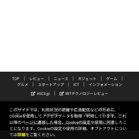
TOP
レビュー
ニュース
ガジェット
ゲーム
グルメ
スタートアップ
ICT
インフォメーション
ASCII.jp
MITテクノロジーレビュー
サイトポリシー
プライバシーポリシー
運営会社
このサイトでは、利用状況の把握や広告配信などのために、
お問い合わせ
広告掲載
スタッフ募集
電子版について
Cookieを使用してアクセスデータを取得・利用しています。これ
以降のページに遷移した場合、Cookieの設定や使用に同意したこ
©KADOKAWA ASCII Research Laboratories, Inc. 2026
とになります。Cookieの設定や使用の詳細、オプトアウトについ
ては
詳細
をご覧ください。