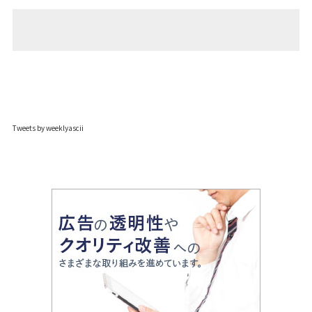
Tweets by weeklyascii