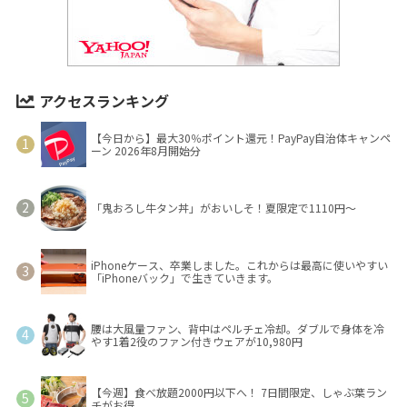
アクセスランキング
【今日から】最大30％ポイント還元！PayPay自治体キャンペ
ーン 2026年8月開始分
「鬼おろし牛タン丼」がおいしそ！夏限定で1110円～
iPhoneケース、卒業しました。これからは最高に使いやすい
「iPhoneバック」で生きていきます。
腰は大風量ファン、背中はペルチェ冷却。ダブルで身体を冷
やす1着2役のファン付きウェアが10,980円
【今週】食べ放題2000円以下へ！ 7日間限定、しゃぶ葉ラン
チがお得