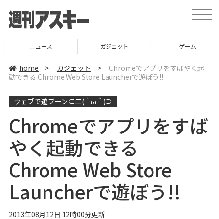
t
o
g
g
l
ニュース
ガジェット
ゲーム
e
n
a
home
>
ガジェット
>
Chromeでアプリをすばやく起
v
動できる Chrome Web Store Launcherで遊ぼう!!
i
g
a
ウェブで遊ブーン⊂二(＾ω＾)⊃
t
i
o
Chromeでアプリをすば
n
やく起動できる
Chrome Web Store
Launcherで遊ぼう!!
2013年08月12日 12時00分更新