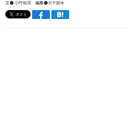
文●
小竹佑児
編集●
ガチ鈴木