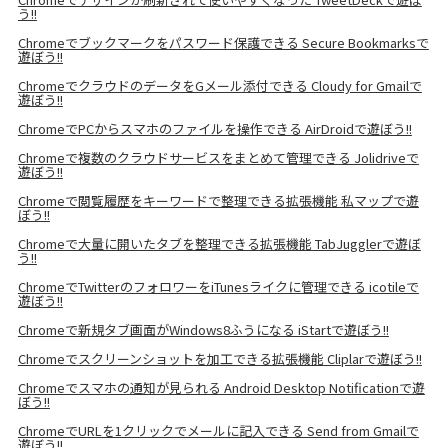
う!!
Chromeでブックマークをパスワード保護できる Secure Bookmarksで
遊ぼう!!
ChromeでクラウドのデータをGメール添付できる Cloudy for Gmailで
遊ぼう!!
ChromeでPCからスマホのファイルを操作できる AirDroidで遊ぼう!!
Chromeで複数のクラウドサービスをまとめて管理できる Jolidriveで
遊ぼう!!
Chromeで閲覧履歴をキーワードで整理できる拡張機能 私マップで遊
ぼう!!
Chromeで大量に開いたタブを整理できる拡張機能 TabJugglerで遊ぼ
う!!
ChromeでTwitterのフォロワーをiTunesライクに管理できる icotileで
遊ぼう!!
Chromeで新規タブ画面がWindows8ふうになる iStartで遊ぼう!!
Chromeでスクリーンショットを加工できる拡張機能 Cliplarで遊ぼう!!
Chromeでスマホの通知が見られる Android Desktop Notificationで遊
ぼう!!
ChromeでURLを1クリックでメールに記入できる Send from Gmailで
遊ぼう!!