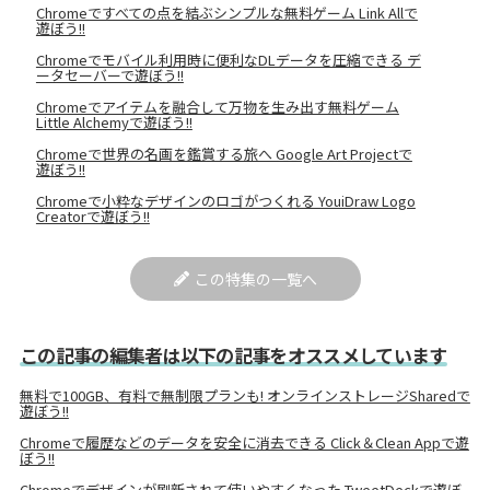
Chromeですべての点を結ぶシンプルな無料ゲーム Link Allで
遊ぼう!!
Chromeでモバイル利用時に便利なDLデータを圧縮できる デ
ータセーバーで遊ぼう!!
Chromeでアイテムを融合して万物を生み出す無料ゲーム
Little Alchemyで遊ぼう!!
Chromeで世界の名画を鑑賞する旅へ Google Art Projectで
遊ぼう!!
Chromeで小粋なデザインのロゴがつくれる YouiDraw Logo
Creatorで遊ぼう!!
この特集の一覧へ
この記事の編集者は以下の記事をオススメしています
無料で100GB、有料で無制限プランも! オンラインストレージSharedで
遊ぼう!!
Chromeで履歴などのデータを安全に消去できる Click＆Clean Appで遊
ぼう!!
Chromeでデザインが刷新されて使いやすくなった TweetDeckで遊ぼ