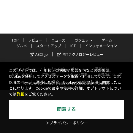
TOP
レビュー
ニュース
ガジェット
ゲーム
グルメ
スタートアップ
ICT
インフォメーション
ASCII.jp
MITテクノロジーレビュー
サイトポリシー
プライバシーポリシー
運営会社
このサイトでは、利用状況の把握や広告配信などのために、
お問い合わせ
広告掲載
スタッフ募集
電子版について
Cookieを使用してアクセスデータを取得・利用しています。これ
以降のページに遷移した場合、Cookieの設定や使用に同意したこ
©KADOKAWA ASCII Research Laboratories, Inc. 2026
とになります。Cookieの設定や使用の詳細、オプトアウトについ
ては
詳細
をご覧ください。
同意する
＞プライバシーポリシー