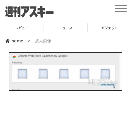
toggle
naviga
レビュー
ニュース
ガジェット
home
>
拡大画像