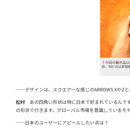
↑今回の展示品はAn
め、NX! UIは非
──デザインは、スクエアーな感じのARROWS Xや
松村
あの四角い形状は特に日本で好まれているんです
の形状で行きます。グローバル市場を意識しているモ
──日本のユーザーにアピールしたい点は？