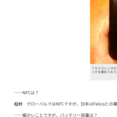
↑カメラレンズの
ッチを兼ねており
──NFCは？
松村
グローバルではNFCですが、日本はFelicaと
──細かいことですが、バッテリー容量は？