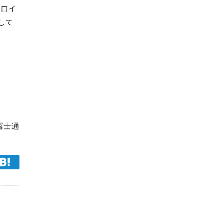
ドロイ
して
富士通