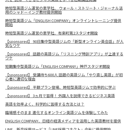
時短型英語ジム運営の恵学社、 ウォール・ストリート・ジャーナル活
用のシャドーイング教材提供開始
時短型英語ジム「ENGLISH COMPANY」オンライントレーニング提供
開始
時短型英語ジム運営の恵学社、有楽町第2スタジオ開設
【sponsored】 90日集中型英語ジムの「新型オンライン英会話」が人
気なワケ
【sponsored】 話題の英語ジム「リスニング特訓アプリ」が上達する
ワケ
短期集中型英語ジム「ENGLISH COMPANY」神⼾スタジオ開設
【sponsored】 受講待ち600人 話題の英語ジム「やり直し英語」が初
心者に適切な理由
【sponsored】 半額プラン登場、時短型英語ジムで効率的に学ぶ
【sponsored】 3ヵ月で習得！ 外国人を説得できるビジネス英語
英語を効率よく、科学的に習得する方法とは？
臨場感そのまま 進化するオンライン英語ジムを体験してみた
ENGLISH COMPANY、日経の経済メディアを活用した英語教材を提供
LINE、新卒採用サービス「LINE採用コネクト」今秋に提供開始