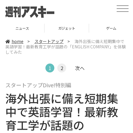
t
o
g
g
l
ニュース
ガジェット
ゲーム
e
n
a
home
>
スタートアップ
>
海外出張に備え短期集中で
v
英語学習！最新教育工学が話題の「ENGLISH COMPANY」を体験
i
してみた
g
a
t
i
1
2
次へ
o
n
スタートアップDive!特別編
海外出張に備え短期集
中で英語学習！最新教
育工学が話題の