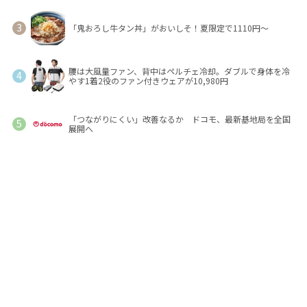
「鬼おろし牛タン丼」がおいしそ！夏限定で1110円～
腰は大風量ファン、背中はペルチェ冷却。ダブルで身体を冷
やす1着2役のファン付きウェアが10,980円
「つながりにくい」改善なるか ドコモ、最新基地局を全国
展開へ