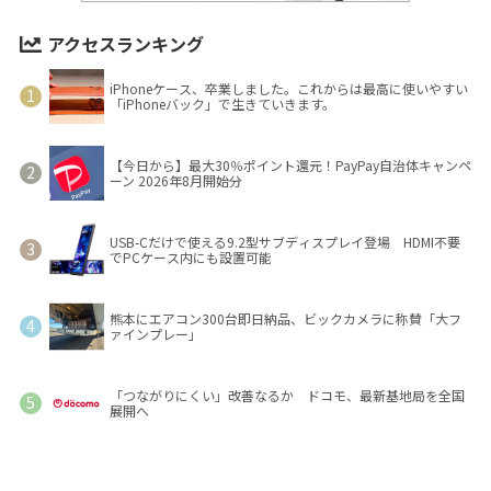
アクセスランキング
iPhoneケース、卒業しました。これからは最高に使いやすい
「iPhoneバック」で生きていきます。
【今日から】最大30％ポイント還元！PayPay自治体キャンペ
ーン 2026年8月開始分
USB-Cだけで使える9.2型サブディスプレイ登場 HDMI不要
でPCケース内にも設置可能
熊本にエアコン300台即日納品、ビックカメラに称賛「大フ
ァインプレー」
「つながりにくい」改善なるか ドコモ、最新基地局を全国
展開へ