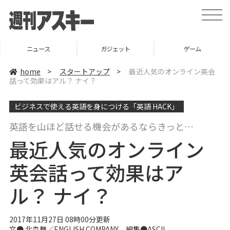
t
o
g
g
l
ニュース
ガジェット
ゲーム
e
n
a
home
>
スタートアップ
>
最近人気のオンライン英会
v
話って効果はアル？ ナイ？
i
g
a
ビジネスで使える英語を身につける「英語 HACK」
t
i
o
英語を山ほど話せる機会があるならきっと…
n
最近人気のオンライン
英会話って効果はア
ル？ ナイ？
2017年11月27日 08時00分更新
文● 北森舞／ENGLISH COMPANY 編集●ASCII