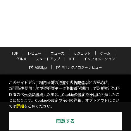
TOP
レビュー
ニュース
ガジェット
ゲーム
グルメ
スタートアップ
ICT
インフォメーション
ASCII.jp
MITテクノロジーレビュー
サイトポリシー
プライバシーポリシー
運営会社
このサイトでは、利用状況の把握や広告配信などのために、
お問い合わせ
広告掲載
スタッフ募集
電子版について
Cookieを使用してアクセスデータを取得・利用しています。これ
以降のページに遷移した場合、Cookieの設定や使用に同意したこ
©KADOKAWA ASCII Research Laboratories, Inc. 2026
とになります。Cookieの設定や使用の詳細、オプトアウトについ
ては
詳細
をご覧ください。
同意する