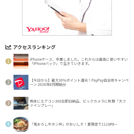
アクセスランキング
iPhoneケース、卒業しました。これからは最高に使いやすい
「iPhoneバック」で生きていきます。
【今日から】最大30％ポイント還元！PayPay自治体キャンペ
ーン 2026年8月開始分
熊本にエアコン300台即日納品、ビックカメラに称賛「大フ
ァインプレー」
「鬼おろし牛タン丼」がおいしそ！夏限定で1110円～