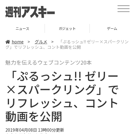
t
o
g
g
l
ニュース
ガジェット
ゲーム
e
n
a
home
>
グルメ
>
「ぷるっシュ!! ゼリー×スパークリン
v
グ」でリフレッシュ、コント動画を公開
i
g
a
魅力を伝えるウェブコンテンツ20本
t
i
「ぷるっシュ!! ゼリー
o
n
×スパークリング」で
リフレッシュ、コント
動画を公開
2019年04月08日 13時00分更新