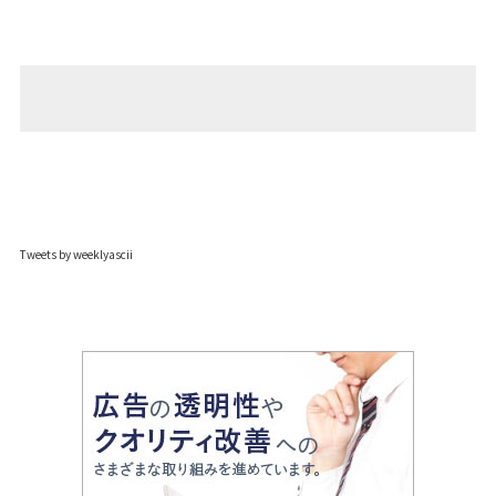
Tweets by weeklyascii