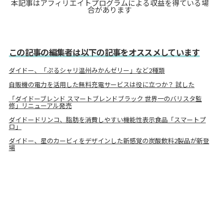
本記事はアフィリエイトプログラムによる収益を得ている場
合があります
この記事の編集者は以下の記事をオススメしています
ダイドー、「ぷるシャリ温州みかんゼリー」など2種類
自販機の電力を活用した無料充電サービスは役に立つか？ 試した
「ダイドーブレンド スマートブレンドブラック 世界一のバリスタ監
修」リニューアル発売
ダイドードリンコ、脂肪を消費しやすい機能性表示食品「スマートプ
ロ」
ダイドー、星のカービィをデザインした新感覚の炭酸飲料2製品が新登
場