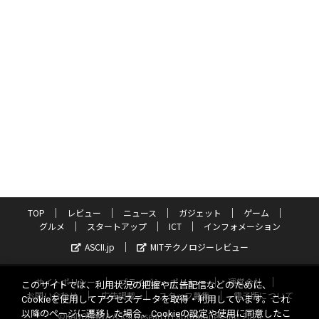
TOP
レビュー
ニュース
ガジェット
ゲーム
グルメ
スタートアップ
ICT
インフォメーション
ASCII.jp
MITテクノロジーレビュー
サイトポリシー
プライバシーポリシー
運営会社
このサイトでは、利用状況の把握や広告配信などのために、
お問い合わせ
広告掲載
スタッフ募集
電子版について
Cookieを使用してアクセスデータを取得・利用しています。これ
以降のページに遷移した場合、Cookieの設定や使用に同意したこ
©KADOKAWA ASCII Research Laboratories, Inc. 2026