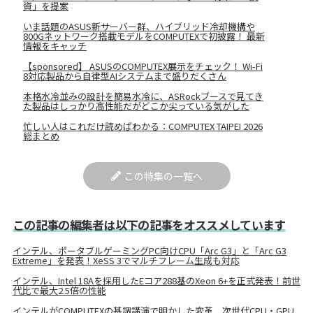
資」を提案
いま話題のASUS新サーバー群、ハイブリッド冷却機構や
800Gネットワーク搭載モデルをCOMPUTEXで初披露！ 最新
情報をキャッチ
【sponsored】 ASUSのCOMPUTEX展示をチェック！ Wi-Fi
8対応製品から自律型AIシステムまで盛りだくさん
本格水冷並みの設計を簡易水冷に、ASRockブースで見てき
た製品はしっかり高性能だがどこか尖っている気がした
忙しい人はこれだけ読めばわかる：COMPUTEX TAIPEI 2026
総まとめ
この特集の一覧へ
この記事の編集者は以下の記事をオススメしています
インテル、ポータブルゲーミングPC向けCPU「Arc G3」と「Arc G3
Extreme」を発表！XeSS 3でマルチフレーム生成も対応
インテル、Intel 18Aを採用したEコア288基のXeon 6+を正式発表！前世
代比で最大2.5倍の性能
インテルがCOMPUTEXの基調講演で明かした変革 次世代CPU・GPU