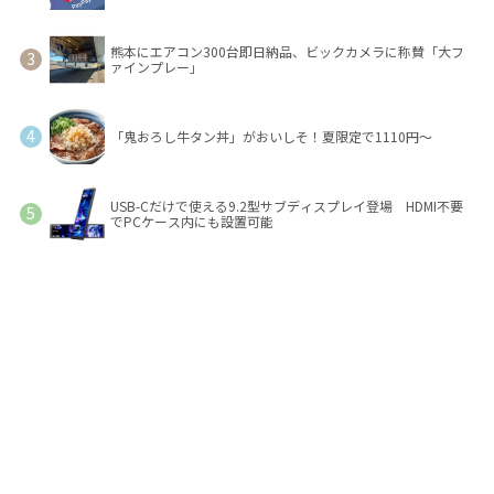
熊本にエアコン300台即日納品、ビックカメラに称賛「大フ
ァインプレー」
「鬼おろし牛タン丼」がおいしそ！夏限定で1110円～
USB-Cだけで使える9.2型サブディスプレイ登場 HDMI不要
でPCケース内にも設置可能