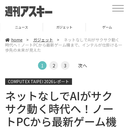
t
o
g
g
l
ニュース
ガジェット
ゲーム
e
n
a
home
>
ガジェット
>
ネットなしでAIがサクサク動く
v
時代へ！ノートPCから最新ゲーム機まで、インテルが仕掛ける一
i
歩先の未来が見えた
g
a
t
i
1
2
3
次へ
o
n
COMPUTEX TAIPEI 2026レポート
ネットなしでAIがサク
サク動く時代へ！ノー
トPCから最新ゲーム機