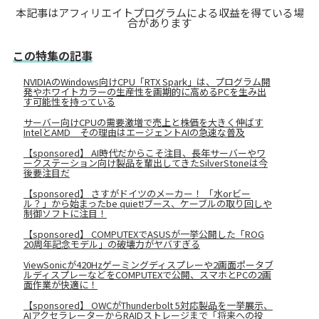
本記事はアフィリエイトプログラムによる収益を得ている場
合があります
この特集の記事
NVIDIAのWindows向けCPU「RTX Spark」は、プログラム開
発やホワイトカラーの生産性を画期的に高めるPCを生み出
す可能性を持っている
サーバー向けCPUの需要激増で売上と株価を大きく伸ばす
IntelとAMD その理由はエージェントAIの急速な普及
【sponsored】 AI時代だからこそ注目、長年サーバーやワ
ークステーション向け製品を輩出してきたSilverStoneは今
後要注目だ
【sponsored】 さすがドイツのメーカー！ 「水orビー
ル？」から始まったbe quiet!ブース、ケーブルの取り回しや
制御ソフトに注目！
【sponsored】 COMPUTEXでASUSが一挙公開した「ROG
20周年記念モデル」の破壊力がヤバすぎる
ViewSonicが420Hzゲーミングディスプレーや2画面ポータブ
ルディスプレーなどをCOMPUTEXで公開、スマホとPCの2画
面作業が快適に！
【sponsored】 OWCがThunderbolt 5対応製品を一挙展示、
AIアクセラレーターからRAIDストレージまで「将来への投