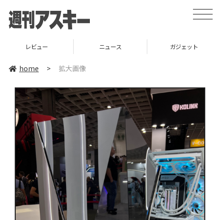
toggle
naviga
レビュー
ニュース
ガジェット
home
>
拡大画像