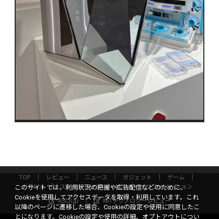
TOP
レビュー
ニュース
ガジェット
ゲーム
グルメ
スタートアップ
ICT
インフォメーション
このサイトでは、利用状況の把握や広告配信などのために、
Cookieを使用してアクセスデータを取得・利用しています。これ
ASCII.jp
MITテクノロジーレビュー
以降のページに遷移した場合、Cookieの設定や使用に同意したこ
とになります。Cookieの設定や使用の詳細、オプトアウトについ