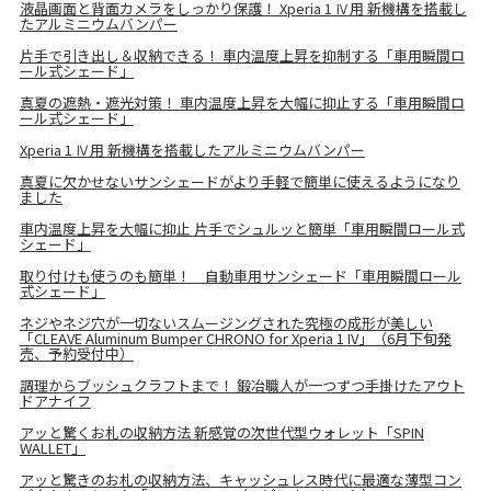
液晶画面と背面カメラをしっかり保護！ Xperia 1 Ⅳ用 新機構を搭載し
たアルミニウムバンパー
片手で引き出し＆収納できる！ 車内温度上昇を抑制する「車用瞬間ロ
ール式シェード」
真夏の遮熱・遮光対策！ 車内温度上昇を大幅に抑止する「車用瞬間ロ
ール式シェード」
Xperia 1 Ⅳ用 新機構を搭載したアルミニウムバンパー
真夏に欠かせないサンシェードがより手軽で簡単に使えるようになり
ました
車内温度上昇を大幅に抑止 片手でシュルッと簡単「車用瞬間ロール式
シェード」
取り付けも使うのも簡単！ 自動車用サンシェード「車用瞬間ロール
式シェード」
ネジやネジ穴が一切ないスムージングされた究極の成形が美しい
「CLEAVE Aluminum Bumper CHRONO for Xperia 1 IV」（6月下旬発
売、予約受付中）
調理からブッシュクラフトまで！ 鍛冶職人が一つずつ手掛けたアウト
ドアナイフ
アッと驚くお札の収納方法 新感覚の次世代型ウォレット「SPIN
WALLET」
アッと驚きのお札の収納方法、キャッシュレス時代に最適な薄型コン