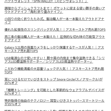
パクトウォレット「SPIN WALLET（スピンウォレット）」
調理からブッシュクラフトまで！ ポケットに収まる使い勝手の良いア
ウトドアナイフ「角利 折り畳みナイフ」
小回りの効く折りたたみ式。鍛冶職人が一本一本鍛えたアウトドアナ
イフ
優れた拡張性のスリングバッグが人気！｜アスキーストア売れ筋TOP5
燕三条の鍛冶職人が一本一本鍛えた！ 圧倒的な切れ味の万能型アウト
ドアナイフ
Galasy S21用の背面カメラをしっかり保護するケースが人気！｜アス
キーストア売れ筋TOP5
USB電源なので使いやすい！ 膝や肩の内側まで集中温熱できる「シリ
アスLED膝温熱サポーター／シリアスLED肩温熱サポーター」
こだわり機能満載の大容量リュックが人気！｜アスキーストア売れ筋
TOP5
耳につけるだけでいびきをストップ Snore Circle(スノアサークル)が
35％オフ
「睡眠トレーニング」を可能とした革新的なウェアラブルデバイスが
31％オフ！
特許取得の独自のテクノロジー 耳型いびきストッパースマートツール
が35％オフ