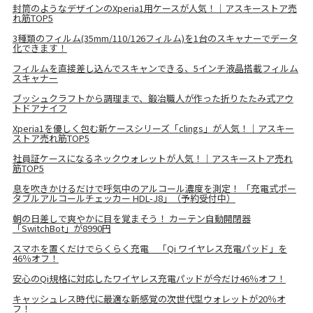
封筒のようなデザインのXperia1用ケースが人気！｜アスキーストア売
れ筋TOP5
3種類のフィルム(35mm/110/126フィルム)を1台のスキャナーでデータ
化できます！
フィルムを直接差し込んでスキャンできる、5インチ液晶搭載フィルム
スキャナー
ブッシュクラフトから調理まで、鍛冶職人が作った折りたたみ式アウ
トドアナイフ
Xperia1を優しく包む新ケースシリーズ「clings」が人気！｜アスキー
ストア売れ筋TOP5
社員証ケースになるネックウォレットが人気！｜アスキーストア売れ
筋TOP5
息を吹きかけるだけで呼気中のアルコール濃度を測定！ 「充電式ポー
タブルアルコールチェッカー HDL-J8」（予約受付中）
朝の日差しで爽やかに目を覚まそう！ カーテン自動開閉器
「SwitchBot」が8990円
スマホを置くだけでらくらく充電 「Qi ワイヤレス充電パッド」を
46％オフ！
安心のQi規格に対応したワイヤレス充電パッドが今だけ46％オフ！
キャッシュレス時代に最適な新感覚の次世代型ウォレットが20％オ
フ！