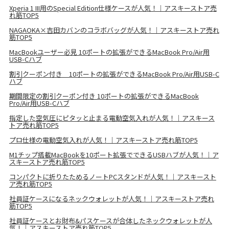
Xperia 1 III用のSpecial Edition仕様ケースが人気！｜アスキーストア売
れ筋TOP5
NAGAOKA×吉田カバンのコラボバッグが人気！｜アスキーストア売れ
筋TOP5
MacBookユーザー必見 10ポートの拡張ができるMacBook Pro/Air用
USB-Cハブ
割引クーポン付き 10ポートの拡張ができるMacBook Pro/Air用USB-C
ハブ
期間限定の割引クーポン付き 10ポートの拡張ができるMacBook
Pro/Air用USB-Cハブ
指定した空気圧にピタッと止まる電動空気入れが人気！｜アスキース
トア売れ筋TOP5
プロ仕様の電動空気入れが人気！｜アスキーストア売れ筋TOP5
M1チップ搭載MacBookを10ポート拡張でできるUSBハブが人気！｜ア
スキーストア売れ筋TOP5
コンパクトに折りたためるノートPCスタンドが人気！｜アスキースト
ア売れ筋TOP5
社員証ケースになるネックウォレットが人気！｜アスキーストア売れ
筋TOP5
社員証ケースとお財布&パスケースが合体したネックウォレットが人
気！｜アスキーストア売れ筋TOP5