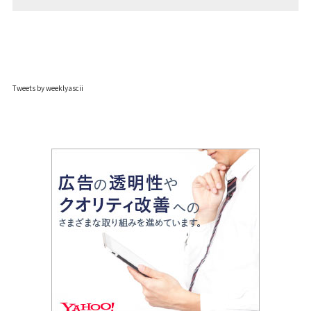
Tweets by weeklyascii