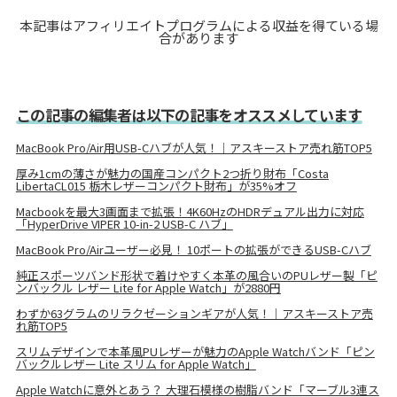
本記事はアフィリエイトプログラムによる収益を得ている場
合があります
この記事の編集者は以下の記事をオススメしています
MacBook Pro/Air用USB-Cハブが人気！｜アスキーストア売れ筋TOP5
厚み1cmの薄さが魅力の国産コンパクト2つ折り財布「Costa
LibertaCL015 栃木レザーコンパクト財布」が35%オフ
Macbookを最大3画面まで拡張！4K60HzのHDRデュアル出力に対応
「HyperDrive VIPER 10-in-2 USB-C ハブ」
MacBook Pro/Airユーザー必見！ 10ポートの拡張ができるUSB-Cハブ
純正スポーツバンド形状で着けやすく本革の風合いのPUレザー製「ピ
ンバックル レザー Lite for Apple Watch」が2880円
わずか63グラムのリラクゼーションギアが人気！｜アスキーストア売
れ筋TOP5
スリムデザインで本革風PUレザーが魅力のApple Watchバンド「ピン
バックルレザー Lite スリム for Apple Watch」
Apple Watchに意外とあう？ 大理石模様の樹脂バンド「マーブル3連ス