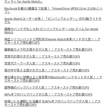
ウィティ for Apple Watch」
Macbookを最大3画面まで拡張！「HyperDrive VIPER 10-in-2 USB-C ハ
ブ」
Apple Watchユーザー必見！ 「ピンバックルレザー」のPU製ライトモ
デル
細身のバンドがおしゃれ! ピンバックルレザー Lite スリム for Apple
Watch
純正シリコンバンドと同形状のApple Watch本革バンドが人気！｜ア
スキーストア売れ筋TOP5
最新版カメラ付き耳かきが人気！｜アスキーストア売れ筋TOP5
次世代の耳かきが人気！｜アスキーストア売れ筋TOP5
次世代クーラーが人気！｜アスキーストア売れ筋TOP5
耳の中が見える耳かきが人気！｜アスキーストア売れ筋TOP5
骨伝導なのに想像以上に高音質のBluetoothヘッドセットが人気！｜ア
スキーストア売れ筋TOP5
超特価のバックパックが人気！｜アスキーストア売れ筋TOP5
66%オフのバックパックが人気！｜アスキーストア売れ筋TOP5
街使いにも通勤にも活躍する66%オフのバックパックが人気！｜アス
キーストア売れ筋TOP5