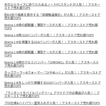
手のひらサイズに折りたためるノートPCスタンドが人気！｜アスキー
ストア売れ筋TOP5
約0.5秒で結果を表示する「非接触温度計」が人気！｜アスキーストア
売れ筋TOP5
Xperia 1 III用の超軽量・薄型ケースが人気！｜アスキーストア売れ筋
TOP5
Xperia 1 III用 G10バンパーが人気！｜アスキーストア売れ筋TOP5
Xperia 1 IIIを保護するG10バンパーが人気！｜アスキーストア売れ筋
TOP5
Xperia 1 III用の超軽量・薄型ケースが人気！｜アスキーストア売れ筋
TOP5
Xperia 1 III用のアルミバンパー「CHRONO」が人気！｜アスキースト
ア売れ筋TOP5
ネッククーラー&ウォーマー「ひやぬっく」が人気！｜アスキーストア
売れ筋TOP5
Xperia 1 IIIをしっかり保護するG10バンパーが人気！｜アスキーストア
売れ筋TOP5
『ランタン×モバイルバッテリー』アウトドアの必需品が人気！｜ア
スキーストア売れ筋TOP5
プロ仕様&ハイパワー空気入れが人気！｜アスキーストア売れ筋TOP5