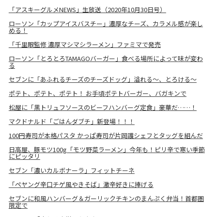
「アスキーグルメNEWS」生放送（2020年10月30日号）
ローソン「カップアイスバスチー」濃厚なチーズ、カラメル感が楽し
める！
「千里眼監修 濃厚マシマシラーメン」ファミマで発売
ローソン「とろとろTAMAGOバーガー」食べる場所によって味が変わ
る
セブンに「あふれるチーズのチーズドッグ」溢れる～、とろける～
ポテト、ポテト、ポテト！ お手頃ポテトバーガー、バガキンで
松屋に「黒トリュフソースのビーフハンバーグ定食」豪華だ……！
マクドナルド「ごはんダブチ」新登場！！！
100円寿司が本格パスタ かっぱ寿司が片岡護シェフとタッグを組んだ
日高屋、豚モツ100g「モツ野菜ラーメン」今年も！ピリ辛で寒い季節
にピッタリ
セブン「濃いカルボナーラ」フィットチーネ
「ペヤング辛口チゲ風やきそば」激辛好きに捧げる
セブンに和風ハンバーグ＆ガーリックチキンのまんぷく弁当！首都圏
限定で