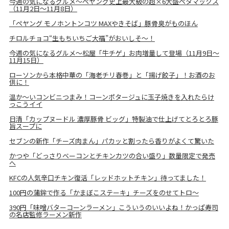
今週の気になるグルメ～ペヤング史上最大級の超×6大盛ペタマックス
（11月2日～11月8日）
「ペヤング モノホントンコツ MAXやきそば」豚骨臭がものほん
チロルチョコ“生もちいちご大福”がおいしそ～！
今週の気になるグルメ～松屋「牛チゲ」お肉増量して登場（11月9日～
11月15日）
ローソンから本格中華の「海老チリ春巻」と「揚げ餃子」！お酒のお
供に！
温か～いコンビニつまみ！コーンポタージュに玉子焼きを入れたらけ
っこうイイ
日清「カップヌードル 濃厚豚骨 ビッグ」特製油で仕上げてとろとろ豚
旨スープに
セブンの新作「チーズ肉まん」パカッと割ったら香りがよくて驚いた
かつや「どっさりベーコンとチキンカツの合い盛り」数量限定で発売
へ
KFCの人気辛口チキン復活「レッドホットチキン」待ってました！
100円の蒲鉾で作る「かまぼこステーキ」チーズをのせてトロ～
390円「味噌バターコーンラーメン」こういうのいいよね！かっぱ寿司
の名店監修ラーメン新作