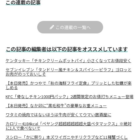
この連載の記事
この連載の一覧へ
この記事の編集者は以下の記事をオススメしています
ケンタッキー「チキンクリームポットパイ」小さくなってお値段安く
セブンイレブン「タンドリー風チキン＆スパイシーピラフ」ゴロッと
お肉がのっておいしそ
【本日発売】かつやで「秋の海鮮フライ定食」プリッとした牡蠣が楽
しめる
KFC「骨なしチキン1000円パック」2週間限定のお値打ちメニュー登場
【本日発売】なか卯に“黒毛和牛”の豪華なお重メニュー
ワタミの焼肉ではないほうは牛肉が安くてウマい居酒屋に
カロリー4184kcal「ペヤング超超超超超超大盛ペタマックス」※絶対
に1人で食べないで
スシロー「かに祭り」本ズワイガニやチリクラブなど11種蟹づくし