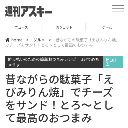
t
o
g
g
l
ニュース
ガジェット
ゲーム
e
n
a
home
>
グルメ
>
昔ながらの駄菓子「えびみりん焼」
v
でチーズをサンド！とろ～として最高のおつまみ
i
g
a
酔っ払いのための簡単おつまみレシピ！ 3分でめち
t
第107
i
回
ゃうま
o
n
昔ながらの駄菓子「え
びみりん焼」でチーズ
をサンド！とろ～とし
て最高のおつまみ