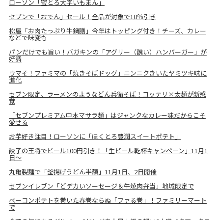
ローソン「蜜とろ大学いもまん」
セブンで「おでん」セール！全品が対象で10％引き
松屋「お肉たっぷり牛鍋膳」今年はトッピング付き！チーズ、カレー
などで味変も
パンだけでも旨い！バガキンの「アグリー（醜い）ハンバーガー」が
好調
ウマそ！ファミマの「焼きそばドッグ」ニンニクきいたヤミツキ味に
進化
セブン限定、ラーメンのようなどん兵衛そば！コッテリ×太麺が新感
覚
「セブンプレミアム中本マサラ麺」はジャンクなカレー味だからこそ
愛せる
お芋好き注目！ローソンに「ほくとろ豊潤スイートポテト」
餃子の王将でビール100円引き！「生ビール乾杯キャンペーン」11月1
日～
丸亀製麺で「釜揚げうどん半額」11月1日、2日開催
セブンイレブン「どデカいソーセージ＆牛焼肉弁当」地域限定で
ベーコンポテトを巻いた春巻ならぬ「ファる巻」！ファミリーマート
で