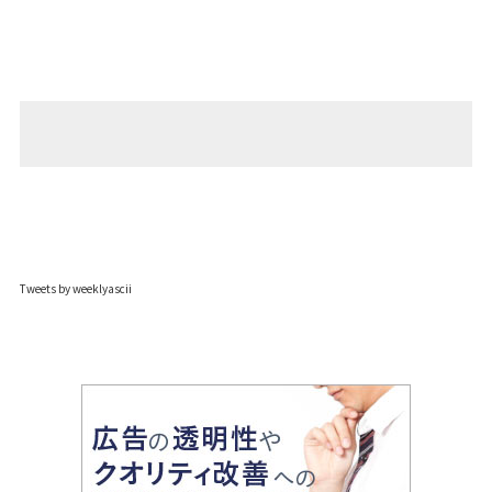
Tweets by weeklyascii