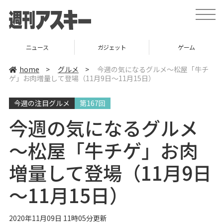
t
o
g
g
l
ニュース
ガジェット
ゲーム
e
n
a
home
>
グルメ
>
今週の気になるグルメ～松屋「牛チ
v
ゲ」お肉増量して登場（11月9日～11月15日）
i
g
a
今週の注目グルメ
第167回
t
i
o
今週の気になるグルメ
n
～松屋「牛チゲ」お肉
増量して登場（11月9日
～11月15日）
2020年11月09日 11時05分更新