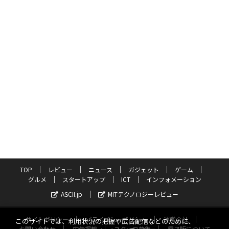
TOP
レビュー
ニュース
ガジェット
ゲーム
グルメ
スタートアップ
ICT
インフォメーション
ASCII.jp
MITテクノロジーレビュー
サイトポリシー
プライバシーポリシー
運営会社
このサイトでは、利用状況の把握や広告配信などのために、
お問い合わせ
広告掲載
スタッフ募集
電子版について