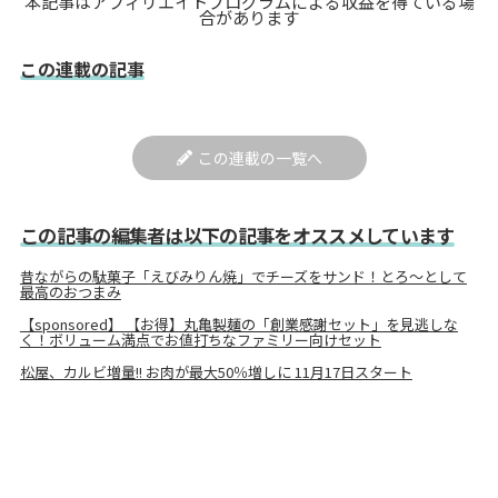
本記事はアフィリエイトプログラムによる収益を得ている場
合があります
この連載の記事
この連載の一覧へ
この記事の編集者は以下の記事をオススメしています
昔ながらの駄菓子「えびみりん焼」でチーズをサンド！とろ～として
最高のおつまみ
【sponsored】 【お得】丸亀製麺の「創業感謝セット」を見逃しな
く！ボリューム満点でお値打ちなファミリー向けセット
松屋、カルビ増量!! お肉が最大50％増しに 11月17日スタート