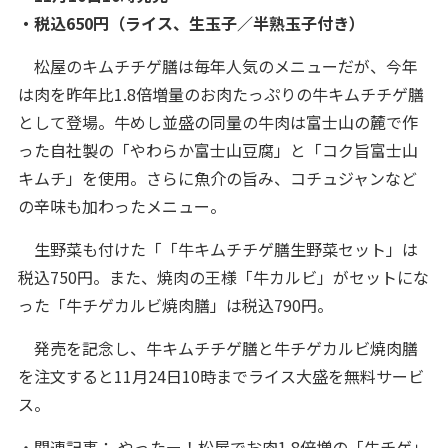
・税込650円（ライス、生玉子／半熟玉子付き）
松屋のキムチチゲ膳は毎年人気のメニューだが、今年
は肉を昨年比1.8倍増量のお肉たっぷりの牛キムチチゲ膳
として登場。牛めし並盛の同量の牛肉は富士山の麓で作
った自社製の「やわらか富士山豆腐」と「コク旨富士山
キムチ」を使用。さらに魚介の旨み、コチュジャンなど
の辛味も加わったメニュー。
生野菜も付けた「「牛キムチチゲ膳生野菜セット」は
税込750円。また、焼肉の王様「牛カルビ」がセットにな
った「牛チゲカルビ焼肉膳」は税込790円。
発売を記念し、牛キムチチゲ膳と牛チゲカルビ焼肉膳
を注文すると11月24日10時までライス大盛を無料サービ
ス。
・関連記事：
やったー！松屋でお肉1.8倍増の「牛チゲ」