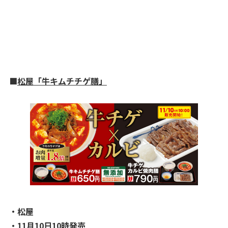
■
松屋「牛キムチチゲ膳」
・松屋
・11月10日10時発売