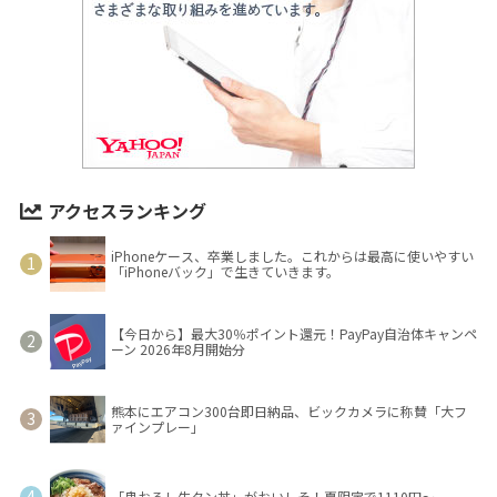
アクセスランキング
iPhoneケース、卒業しました。これからは最高に使いやすい
「iPhoneバック」で生きていきます。
【今日から】最大30％ポイント還元！PayPay自治体キャンペ
ーン 2026年8月開始分
熊本にエアコン300台即日納品、ビックカメラに称賛「大フ
ァインプレー」
「鬼おろし牛タン丼」がおいしそ！夏限定で1110円～