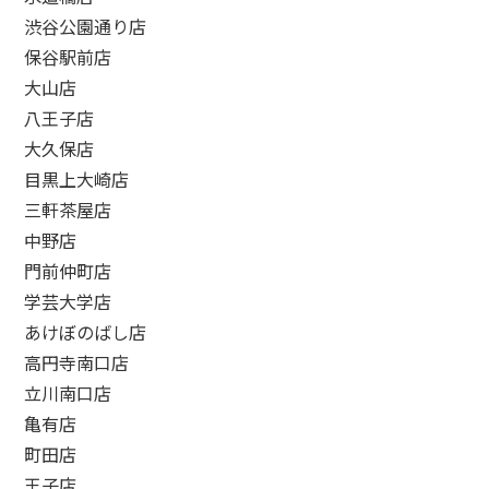
渋谷公園通り店
保谷駅前店
大山店
八王子店
大久保店
目黒上大崎店
三軒茶屋店
中野店
門前仲町店
学芸大学店
あけぼのばし店
高円寺南口店
立川南口店
亀有店
町田店
王子店