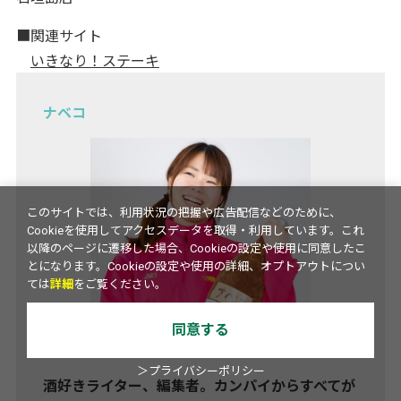
■関連サイト
いきなり！ステーキ
ナベコ
このサイトでは、利用状況の把握や広告配信などのために、
Cookieを使用してアクセスデータを取得・利用しています。これ
以降のページに遷移した場合、Cookieの設定や使用に同意したこ
とになります。Cookieの設定や使用の詳細、オプトアウトについ
ては
詳細
をご覧ください。
同意する
＞プライバシーポリシー
酒好きライター、編集者。カンパイからすべてが