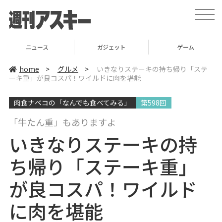
t
o
g
g
l
ガジェット
ゲーム
グルメ
e
n
a
home
>
グルメ
>
いきなりステーキの持ち帰り「ステ
v
ーキ重」が良コスパ！ワイルドに肉を堪能
i
g
a
肉食ナベコの「なんでも食べてみる」
第598回
t
i
o
「牛たん重」もありますよ
n
いきなりステーキの持
ち帰り「ステーキ重」
が良コスパ！ワイルド
に肉を堪能