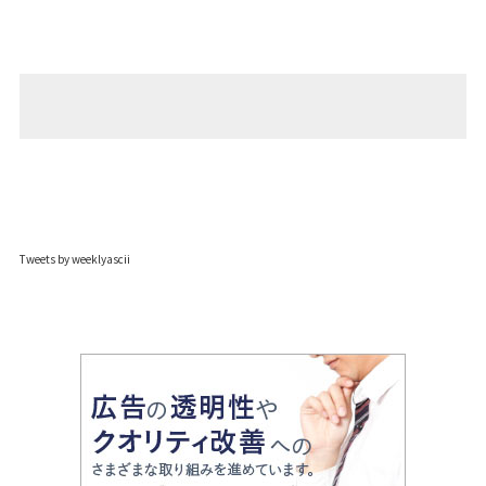
Tweets by weeklyascii