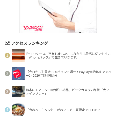
アクセスランキング
iPhoneケース、卒業しました。これからは最高に使いやすい
「iPhoneバック」で生きていきます。
【今日から】最大30％ポイント還元！PayPay自治体キャンペ
ーン 2026年8月開始分
熊本にエアコン300台即日納品、ビックカメラに称賛「大フ
ァインプレー」
「鬼おろし牛タン丼」がおいしそ！夏限定で1110円～