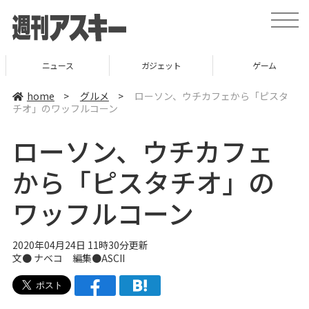
t
o
g
g
l
ニュース
ガジェット
ゲーム
e
n
a
home
>
グルメ
>
ローソン、ウチカフェから「ピスタ
v
チオ」のワッフルコーン
i
g
a
ローソン、ウチカフェ
t
i
o
から「ピスタチオ」の
n
ワッフルコーン
2020年04月24日 11時30分更新
文●
ナベコ
編集●ASCII