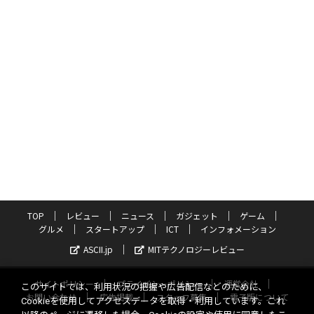
TOP
レビュー
ニュース
ガジェット
ゲーム
グルメ
スタートアップ
ICT
インフォメーション
ASCII.jp
MITテクノロジーレビュー
サイトポリシー
プライバシーポリシー
運営会社
このサイトでは、利用状況の把握や広告配信などのために、
お問い合わせ
広告掲載
スタッフ募集
電子版について
Cookieを使用してアクセスデータを取得・利用しています。これ