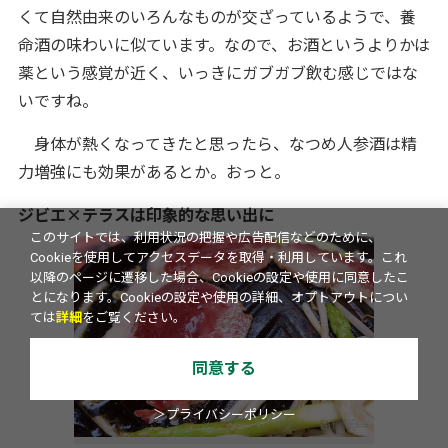
くて自然由来のいろんなものが交ざっているようで、養
命酒の味わいに似ています。なので、お酒というよりかは
薬という感覚が近く、いっきにガブガブ飲む感じではな
いですね。
身体が熱くなってきたと思ったら、なつめ人参酒は精
力増強にも効果があるとか。おっと。
ジビエ×テラスは印象的な思い出に
このサイトでは、利用状況の把握や広告配信などのために、
Cookieを使用してアクセスデータを取得・利用しています。これ
以降のページに遷移した場合、Cookieの設定や使用に同意したこ
とになります。Cookieの設定や使用の詳細、オプトアウトについ
ては
詳細
をご覧ください。
同意する
＞プライバシーポリシー