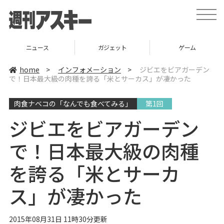
t
o
g
g
l
ガジェット
ゲーム
グルメ
e
n
a
home
>
インフォメーション
>
ジビエをビアガーデン
v
で！日本最大級の肉種を誇る「米とサーカス」が凄かった
i
g
a
肉食ナベコの「なんでも食べてみる」
第1回
t
i
o
ジビエをビアガーデン
n
で！日本最大級の肉種
を誇る「米とサーカ
ス」が凄かった
2015年08月31日 11時30分更新