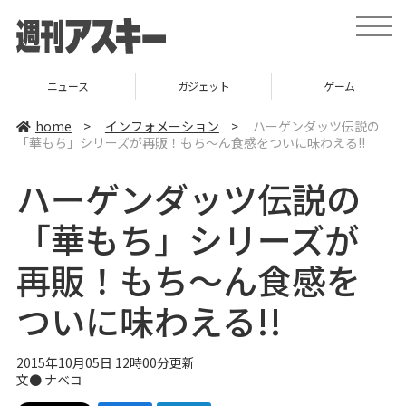
t
o
g
g
l
ニュース
ガジェット
ゲーム
e
n
a
home
>
インフォメーション
>
ハーゲンダッツ伝説の
v
「華もち」シリーズが再販！もち～ん食感をついに味わえる!!
i
g
a
ハーゲンダッツ伝説の
t
i
o
「華もち」シリーズが
n
再販！もち～ん食感を
ついに味わえる!!
2015年10月05日 12時00分更新
文●
ナベコ