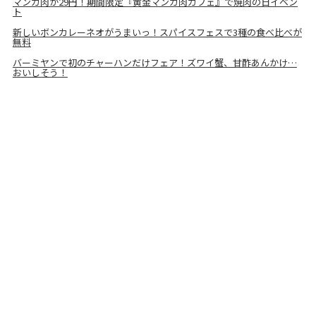
マンガ肉が29円！期間限定『黄金マンガ肉カフェ』で焼肉の日イベン
ト
新しいボンカレーネオがうまいっ！スパイスフェスで3種の食べ比べが
無料
バーミヤンで初のチャーハンだけフェア！ズワイ蟹、甘酢あんかけ…
おいしそう！