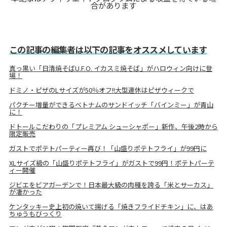
合があります
この記事の編集者は以下の記事をオススメしています
真っ黒い「日清焼そばU.F.O. イカスミ焼そば」がハロウィン向けに登
場！
ドミノ・ピザのLサイズが50％オフ!!大型連休はピザウィークで
パクチー増量ができるベトナムのサンドイッチ「バインミー」が青山
に！
ドトールこだわりの「プレミアム シューシャポー」新作、午後2時から
限定販売
ガストでポテトパーティー再び！「山盛りポテトフライ」が99円に
XLサイズ級の「山盛りポテトフライ」がガストで99円！ポテトパーテ
ィー開催
ジビエをビアガーデンで！日本最大級の肉種を誇る「米とサーカス」
が凄かった
ケンタッキー史上初の焼いて揚げる「焼きフライドチキン」に、はあ
ちゅうもびっくり