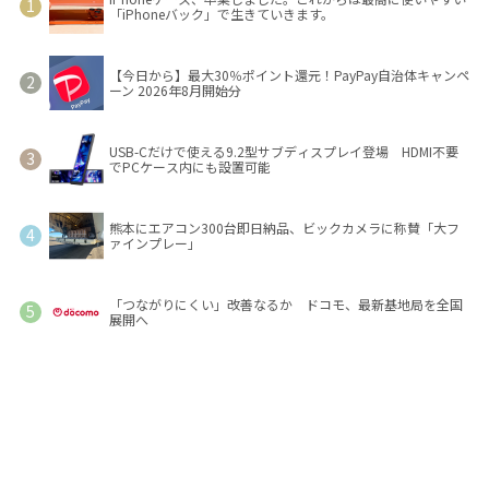
「iPhoneバック」で生きていきます。
【今日から】最大30％ポイント還元！PayPay自治体キャンペ
ーン 2026年8月開始分
USB-Cだけで使える9.2型サブディスプレイ登場 HDMI不要
でPCケース内にも設置可能
熊本にエアコン300台即日納品、ビックカメラに称賛「大フ
ァインプレー」
「つながりにくい」改善なるか ドコモ、最新基地局を全国
展開へ