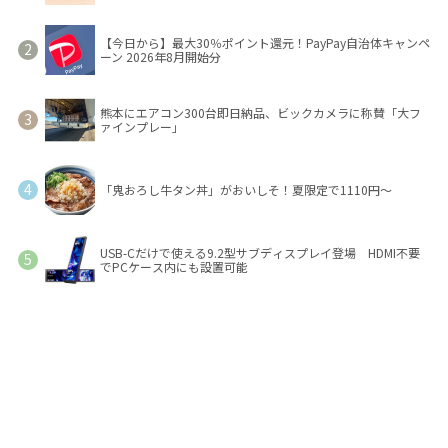
【今日から】最大30％ポイント還元！PayPay自治体キャンペ
ーン 2026年8月開始分
熊本にエアコン300台即日納品、ビックカメラに称賛「大フ
ァインプレー」
「鬼おろし牛タン丼」がおいしそ！夏限定で1110円～
USB-Cだけで使える9.2型サブディスプレイ登場 HDMI不要
でPCケース内にも設置可能