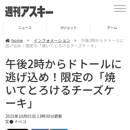
t
o
g
g
l
ニュース
ガジェット
ゲーム
e
n
a
home
>
インフォメーション
>
午後2時からドトールに
v
逃げ込め！限定の「焼いてとろけるチーズケーキ」
i
g
a
午後2時からドトールに
t
i
o
逃げ込め！限定の「焼
n
いてとろけるチーズケ
ーキ」
2015年10月01日 13時30分更新
文●
ナベコ