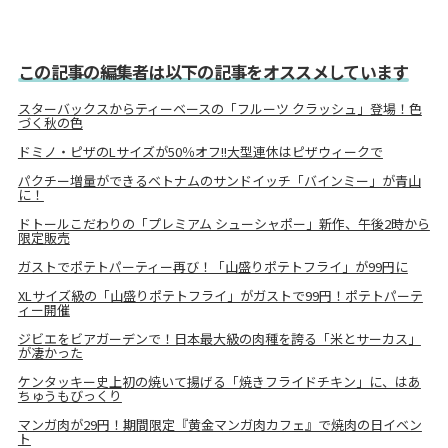
この記事の編集者は以下の記事をオススメしています
スターバックスからティーベースの「フルーツ クラッシュ」登場！色
づく秋の色
ドミノ・ピザのLサイズが50％オフ!!大型連休はピザウィークで
パクチー増量ができるベトナムのサンドイッチ「バインミー」が青山
に！
ドトールこだわりの「プレミアム シューシャポー」新作、午後2時から
限定販売
ガストでポテトパーティー再び！「山盛りポテトフライ」が99円に
XLサイズ級の「山盛りポテトフライ」がガストで99円！ポテトパーテ
ィー開催
ジビエをビアガーデンで！日本最大級の肉種を誇る「米とサーカス」
が凄かった
ケンタッキー史上初の焼いて揚げる「焼きフライドチキン」に、はあ
ちゅうもびっくり
マンガ肉が29円！期間限定『黄金マンガ肉カフェ』で焼肉の日イベン
ト