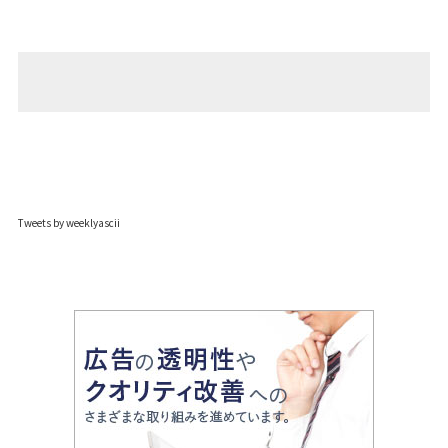
Tweets by weeklyascii