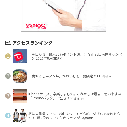
アクセスランキング
【今日から】最大30％ポイント還元！PayPay自治体キャンペ
ーン 2026年8月開始分
「鬼おろし牛タン丼」がおいしそ！夏限定で1110円～
iPhoneケース、卒業しました。これからは最高に使いやすい
「iPhoneバック」で生きていきます。
腰は大風量ファン、背中はペルチェ冷却。ダブルで身体を冷
やす1着2役のファン付きウェアが10,980円