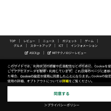
TOP
レビュー
ニュース
ガジェット
ゲーム
グルメ
スタートアップ
ICT
インフォメーション
ASCII.jp
MITテクノロジーレビュー
サイトポリシー
プライバシーポリシー
運営会社
このサイトでは、利用状況の把握や広告配信などのために、Cookieを
お問い合わせ
広告掲載
スタッフ募集
電子版について
してアクセスデータを取得・利用しています。これ以降のページに遷移
た場合、Cookieの設定や使用に同意したことになります。Cookieの設
©KADOKAWA ASCII Research Laboratories, Inc. 2026
使用の詳細、オプトアウトについては
詳細
をご覧ください。
同意する
＞プライバシーポリシー