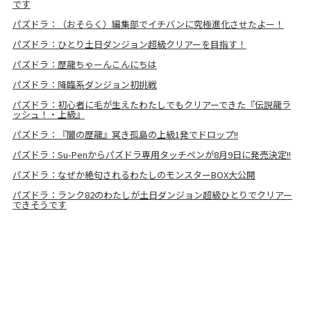
です
パズドラ：（おそらく）編集部でイチバンに究極進化させたよー！
パズドラ：ひとり土日ダンジョン超級クリアーを目指す！
パズドラ：歴龍ちゃーんこんにちは
パズドラ：降臨系ダンジョン初挑戦
パズドラ：初心者に毛が生えたわたしでもクリアーできた『伝説龍ラ
ッシュ！・上級』
パズドラ：『闇の歴龍』冥き孤島の上級1発でドロップ!!
パズドラ：Su-Penからパズドラ専用タッチペンが8月9日に発売決定!!
パズドラ：なぜか絶句されるわたしのモンスターBOX大公開
パズドラ：ランク82のわたしが土日ダンジョン超級ひとりでクリアー
できそうです