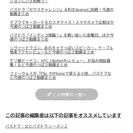
ジョンにいざ挑戦っ！
パズドラ『ゼウスチャレンジ』＆利きXperiaに挑戦！今週の
動画まとめ
テプラでキーボードをカスタマイズ！スマホカメラ比較ほか
今週のつばさ動画まとめ
パズドラ『インディゴ降臨！』を戦い抜いた金曜日、ほか今
週のつばさ動画まとめ
シヴァ＝ドラゴン、あのキャラっぽいスピーカー、ケーブル
結束アクセレビューなど今週のつばさ動画まとめ
ケリ姫ドーナツ、 HTC J Butterflyレビュー、お悩み相談募
集！など今週のつばさ動画まとめ
ファーウェイの『P8』やiPhoneで使える小技、パズドラな
ど今週のつばさ動画まとめ
この特集の一覧へ
この記事の編集者は以下の記事をオススメしています
パズドラ：父とパズドラ:シーズン２