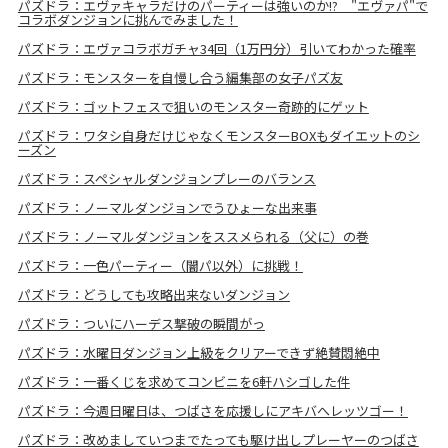
パズドラ：エヴァキャラだけのパーティーは強いのか!? "エヴァパ"で
コラボダンジョンに挑んでみました！
パズドラ：エヴァコラボガチャ34回（1万円分）引いてわかった確率
パズドラ：モンスターを自慢し合う編集部の女子パズ友
パズドラ：ゴットフェスで狙いのモンスター奇跡的にゲット
パズドラ：ワタシ自身だけじゃなくモンスターBOXもダイエットのシ
ーズン
パズドラ：スペシャルダンジョンプレーのバランス
パズドラ：ノーマルダンジョンでうひょーな出来事
パズドラ：ノーマルダンジョンをススメられる（父に）の巻
パズドラ：一色パーティー（闇パ以外）に挑戦！
パズドラ：どうしても攻略出来ないダンジョン
パズドラ：ついにハーデス撃破の瞬間がっ
パズドラ：水曜日ダンジョン上級をクリアーできず絶賛悶絶中
パズドラ：一番くじを求めてコンビニを6軒ハシゴした件
パズドラ：今週日曜日は、つばさを応援しにアキバへレッツゴー！
パズドラ：改めましていつまでたっても駆け出しプレーヤーのつばさ