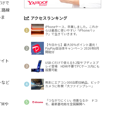
だけで
く路線
いま
アクセスランキング
iPhoneケース、卒業しました。これか
らは最高に使いやすい「iPhoneバッ
ク」で生きていきます。
！
【今日から】最大30％ポイント還元！
PayPay自治体キャンペーン 2026年8月
開始分
サイト
USB-Cだけで使える9.2型サブディスプ
レイ登場 HDMI不要でPCケース内にも
設置可能
ーなど
熊本にエアコン300台即日納品、ビック
カメラに称賛「大ファインプレー」
「つながりにくい」改善なるか ドコ
TMや
モ、最新基地局を全国展開へ