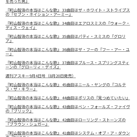
を売った男』
『町山智浩の本当はこんな歌』 33曲目はザ・ホワイト・ストライプス
の『セブン・ネイション・アーミー』
『町山智浩の本当はこんな歌』 34曲目はエアロスミスの『ウォーク・
ディス・ウェイ』
『町山智浩の本当はこんな歌』 35曲目はパティ・スミスの『グロリ
ア』
『町山智浩の本当はこんな歌』 36曲目はザ・フーの『フー・アー・ユ
ー』
『町山智浩の本当はこんな歌』 37曲目はブルース・スプリングスティ
ーンの『グローリィ・デイズ』
週刊アスキー9月4日号（8月20日発売）
『町山智浩の本当はこんな歌』 45曲目はニール・ヤングの『コルテ
ス・ザ・キラー』
『町山智浩の本当はこんな歌』 44曲目はポリスの『見つめていたい』
『町山智浩の本当はこんな歌』 43曲目はベン・フォールズ・ファイヴ
の『ブリック』
『町山智浩の本当はこんな歌』 42曲目はローリング・ストーンズの
『ブラウン・シュガー』
『町山智浩の本当はこんな歌』 41曲目はシステム・オブ・ア・ダウン