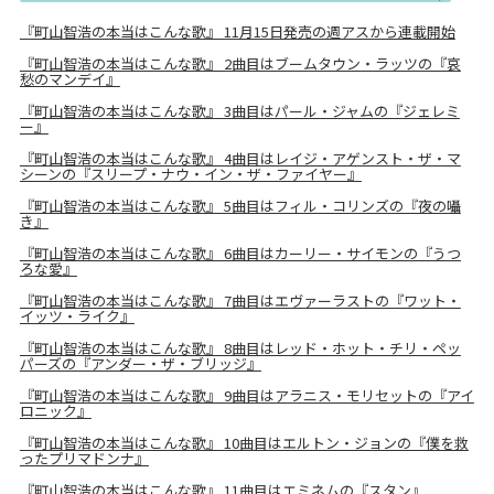
『町山智浩の本当はこんな歌』 11月15日発売の週アスから連載開始
『町山智浩の本当はこんな歌』 2曲目はブームタウン・ラッツの『哀
愁のマンデイ』
『町山智浩の本当はこんな歌』 3曲目はパール・ジャムの『ジェレミ
ー』
『町山智浩の本当はこんな歌』 4曲目はレイジ・アゲンスト・ザ・マ
シーンの『スリープ・ナウ・イン・ザ・ファイヤー』
『町山智浩の本当はこんな歌』 5曲目はフィル・コリンズの『夜の囁
き』
『町山智浩の本当はこんな歌』 6曲目はカーリー・サイモンの『うつ
ろな愛』
『町山智浩の本当はこんな歌』 7曲目はエヴァーラストの『ワット・
イッツ・ライク』
『町山智浩の本当はこんな歌』 8曲目はレッド・ホット・チリ・ペッ
パーズの『アンダー・ザ・ブリッジ』
『町山智浩の本当はこんな歌』 9曲目はアラニス・モリセットの『アイ
ロニック』
『町山智浩の本当はこんな歌』 10曲目はエルトン・ジョンの『僕を救
ったプリマドンナ』
『町山智浩の本当はこんな歌』 11曲目はエミネムの『スタン』