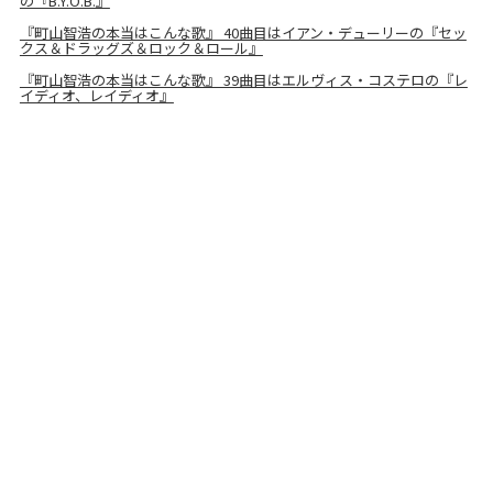
の『B.Y.O.B.』
『町山智浩の本当はこんな歌』 40曲目はイアン・デューリーの『セッ
クス＆ドラッグズ＆ロック＆ロール』
『町山智浩の本当はこんな歌』 39曲目はエルヴィス・コステロの『レ
イディオ、レイディオ』