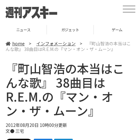
t
o
g
g
l
ニュース
ガジェット
ゲーム
e
n
a
home
>
インフォメーション
>
『町山智浩の本当はこ
v
んな歌』 38曲目はR.E.M.の『マン・オン・ザ・ムーン』
i
g
a
『町山智浩の本当はこ
t
i
o
んな歌』 38曲目は
n
R.E.M.の『マン・オ
ン・ザ・ムーン』
2012年08月20日 10時00分更新
文●
三宅