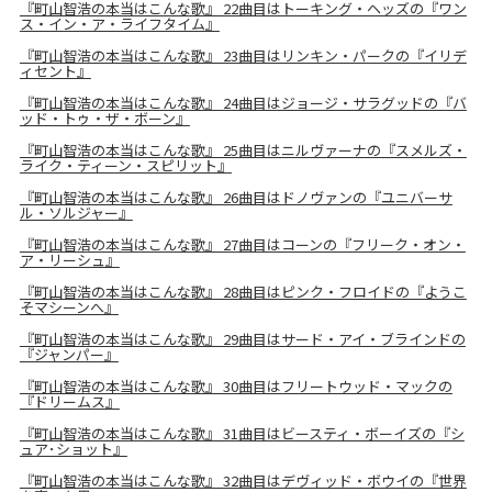
『町山智浩の本当はこんな歌』 22曲目はトーキング・ヘッズの『ワン
ス・イン・ア・ライフタイム』
『町山智浩の本当はこんな歌』 23曲目はリンキン・パークの『イリデ
ィセント』
『町山智浩の本当はこんな歌』 24曲目はジョージ・サラグッドの『バ
ッド・トゥ・ザ・ボーン』
『町山智浩の本当はこんな歌』 25曲目はニルヴァーナの『スメルズ・
ライク・ティーン・スピリット』
『町山智浩の本当はこんな歌』 26曲目はドノヴァンの『ユニバーサ
ル・ソルジャー』
『町山智浩の本当はこんな歌』 27曲目はコーンの『フリーク・オン・
ア・リーシュ』
『町山智浩の本当はこんな歌』 28曲目はピンク・フロイドの『ようこ
そマシーンへ』
『町山智浩の本当はこんな歌』 29曲目はサード・アイ・ブラインドの
『ジャンパー』
『町山智浩の本当はこんな歌』 30曲目はフリートウッド・マックの
『ドリームス』
『町山智浩の本当はこんな歌』 31曲目はビースティ・ボーイズの『シ
ュア･ショット』
『町山智浩の本当はこんな歌』 32曲目はデヴィッド・ボウイの『世界