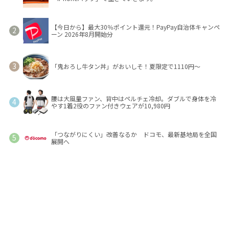
【今日から】最大30％ポイント還元！PayPay自治体キャンペ
ーン 2026年8月開始分
「鬼おろし牛タン丼」がおいしそ！夏限定で1110円～
腰は大風量ファン、背中はペルチェ冷却。ダブルで身体を冷
やす1着2役のファン付きウェアが10,980円
「つながりにくい」改善なるか ドコモ、最新基地局を全国
展開へ