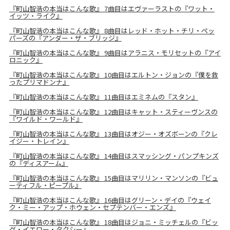
『町山智浩の本当はこんな歌』 7曲目はエヴァーラストの『ワット・
イッツ・ライク』
『町山智浩の本当はこんな歌』 8曲目はレッド・ホット・チリ・ペッ
パーズの『アンダー・ザ・ブリッジ』
『町山智浩の本当はこんな歌』 9曲目はアラニス・モリセットの『アイ
ロニック』
『町山智浩の本当はこんな歌』 10曲目はエルトン・ジョンの『僕を救
ったプリマドンナ』
『町山智浩の本当はこんな歌』 11曲目はエミネムの『スタン』
『町山智浩の本当はこんな歌』 12曲目はキャット・スティーヴンスの
『ワイルド・ワールド』
『町山智浩の本当はこんな歌』 13曲目はオジー・オズボーンの『クレ
イジー・トレイン』
『町山智浩の本当はこんな歌』 14曲目はスマッシング・パンプキンズ
の『ディスアーム』
『町山智浩の本当はこんな歌』 15曲目はマリリン・マンソンの『ビュ
ーティフル・ピープル』
『町山智浩の本当はこんな歌』 16曲目はグリーン・デイの『ウェイ
ク・ミー・アップ・ホウェン・セプテンバー・エンズ』
『町山智浩の本当はこんな歌』 18曲目はジョニ・ミッチェルの『ビッ
グ・イエロー・タクシー』