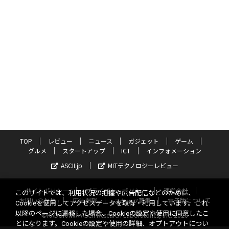
TOP
レビュー
ニュース
ガジェット
ゲーム
グルメ
スタートアップ
ICT
インフォメーション
ASCII.jp
MITテクノロジーレビュー
サイトポリシー
プライバシーポリシー
運営会社
このサイトでは、利用状況の把握や広告配信などのために、
お問い合わせ
広告掲載
スタッフ募集
電子版について
Cookieを使用してアクセスデータを取得・利用しています。これ
以降のページに遷移した場合、Cookieの設定や使用に同意したこ
©KADOKAWA ASCII Research Laboratories, Inc. 2026
とになります。Cookieの設定や使用の詳細、オプトアウトについ