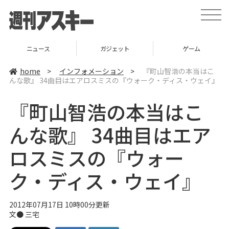
t
o
g
g
l
ニュース
ガジェット
ゲーム
e
n
a
home
>
インフォメーション
>
『町山智浩の本当はこ
v
んな歌』 34曲目はエアロスミスの『ウォーク・ディス・ウェイ』
i
g
a
『町山智浩の本当はこ
t
i
o
んな歌』 34曲目はエア
n
ロスミスの『ウォー
ク・ディス・ウェイ』
2012年07月17日 10時00分更新
文●
三宅