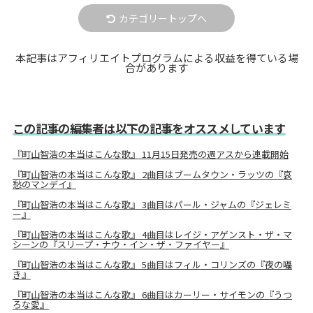
カテゴリートップへ
本記事はアフィリエイトプログラムによる収益を得ている場
合があります
この記事の編集者は以下の記事をオススメしています
『町山智浩の本当はこんな歌』 11月15日発売の週アスから連載開始
『町山智浩の本当はこんな歌』 2曲目はブームタウン・ラッツの『哀
愁のマンデイ』
『町山智浩の本当はこんな歌』 3曲目はパール・ジャムの『ジェレミ
ー』
『町山智浩の本当はこんな歌』 4曲目はレイジ・アゲンスト・ザ・マ
シーンの『スリープ・ナウ・イン・ザ・ファイヤー』
『町山智浩の本当はこんな歌』 5曲目はフィル・コリンズの『夜の囁
き』
『町山智浩の本当はこんな歌』 6曲目はカーリー・サイモンの『うつ
ろな愛』