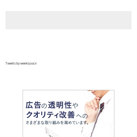
Tweets by weeklyascii