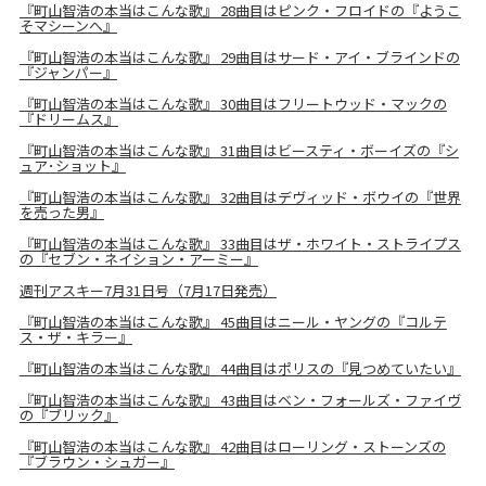
『町山智浩の本当はこんな歌』 28曲目はピンク・フロイドの『ようこ
そマシーンへ』
『町山智浩の本当はこんな歌』 29曲目はサード・アイ・ブラインドの
『ジャンパー』
『町山智浩の本当はこんな歌』 30曲目はフリートウッド・マックの
『ドリームス』
『町山智浩の本当はこんな歌』 31曲目はビースティ・ボーイズの『シ
ュア･ショット』
『町山智浩の本当はこんな歌』 32曲目はデヴィッド・ボウイの『世界
を売った男』
『町山智浩の本当はこんな歌』 33曲目はザ・ホワイト・ストライプス
の『セブン・ネイション・アーミー』
週刊アスキー7月31日号（7月17日発売）
『町山智浩の本当はこんな歌』 45曲目はニール・ヤングの『コルテ
ス・ザ・キラー』
『町山智浩の本当はこんな歌』 44曲目はポリスの『見つめていたい』
『町山智浩の本当はこんな歌』 43曲目はベン・フォールズ・ファイヴ
の『ブリック』
『町山智浩の本当はこんな歌』 42曲目はローリング・ストーンズの
『ブラウン・シュガー』